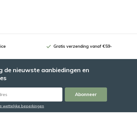
ice
Gratis verzending vanaf €59-
 de nieuwste aanbiedingen en
es
Abonneer
de wettelijke beperkingen