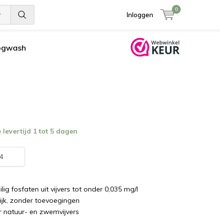
0
Inloggen
ogwash
levertijd 1 tot 5 dagen
4
ilig fosfaten uit vijvers tot onder 0,035 mg/l
ijk, zonder toevoegingen
r natuur- en zwemvijvers