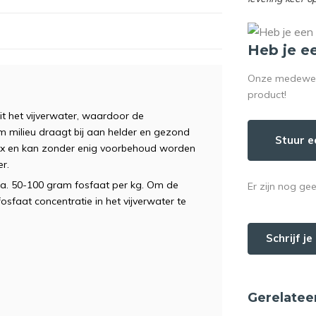
Heb je e
Onze medewerke
product!
it het vijverwater, waardoor de
m milieu draagt bij aan helder en gezond
Stuur e
e mix en kan zonder enig voorbehoud worden
er.
a. 50-100 gram fosfaat per kg. Om de
Er zijn nog ge
fosfaat concentratie in het vijverwater te
Schrijf j
Gerelatee