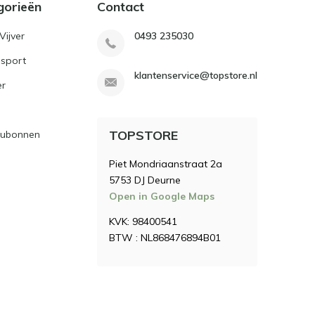
gorieën
Contact
Vijver
0493 235030
sport
klantenservice@topstore.nl
er
TOPSTORE
ubonnen
Piet Mondriaanstraat 2a
5753 DJ Deurne
Open in Google Maps
KVK: 98400541
BTW : NL868476894B01