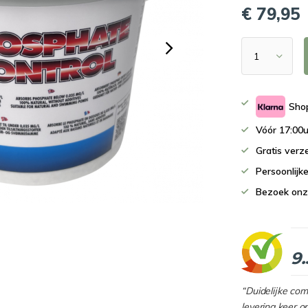
€ 79,95
Shop
Vóór 17:00u
Gratis verz
Persoonlijk
Bezoek onz
9.
“Duidelijke co
levering keer o