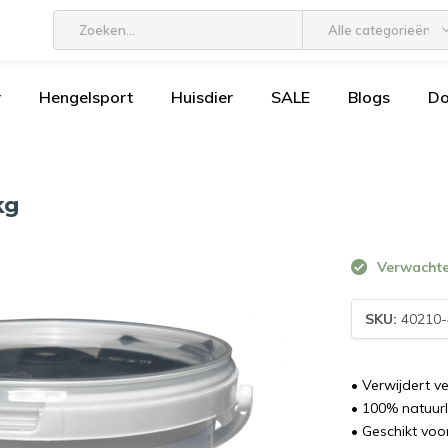
Alle categorieën
r
Hengelsport
Huisdier
SALE
Blogs
D
kg
Verwachte 
SKU:
40210-
• Verwijdert ve
• 100% natuurl
• Geschikt voo