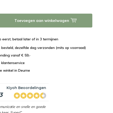
Toevoegen aan winkelwagen
 eerst, betaal later of in 3 termijnen
 besteld, dezelfde dag verzonden (mits op voorraad)
ending vanaf € 59,-
e klantenservice
e winkel in Deurne
Kiyoh Beoordelingen
3
mmunicatie en snelle en goede
p keer. Super!”