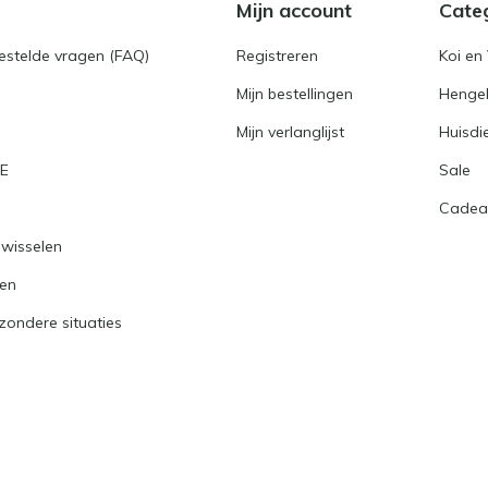
Mijn account
Cate
gestelde vragen (FAQ)
Registreren
Koi en 
Mijn bestellingen
Hengel
Mijn verlanglijst
Huisdi
RE
Sale
Cadea
nwisselen
ren
jzondere situaties