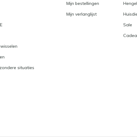
Mijn bestellingen
Hengel
Mijn verlanglijst
Huisdi
RE
Sale
Cadea
nwisselen
ren
jzondere situaties