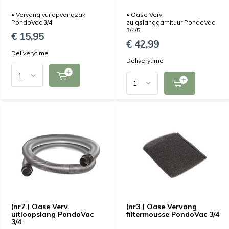
• Vervang vuilopvangzak
• Oase Verv.
PondoVac 3/4
zuigslanggarnituur PondoVac
3/4/5
€ 15,95
€ 42,99
Deliverytime
Deliverytime
(nr7.) Oase Verv.
(nr3.) Oase Vervang
uitloopslang PondoVac
filtermousse PondoVac 3/4
3/4