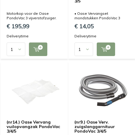
3/5
Motorkop voor de Oase
• Oase Vervangset
PondoVac 3 vijverstofzuiger.
mondstukken PondoVac 3
€ 195,99
€ 14,05
Deliverytime
Deliverytime
(nr14.) Oase Vervang
(nr9.) Oase Verv.
vuilopvangzak PondoVac
zuigslanggarnituur
3/4/5
PondoVac 3/4/5