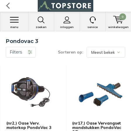
0
menu
zoeken
inloggen
service
winkelwagen
Pondovac 3
Filters
Sorteren op:
(nr2.) Oase Verv.
(nr17.) Oase Vervangset
motorkop PondoVac 3
mondstukken PondoVac