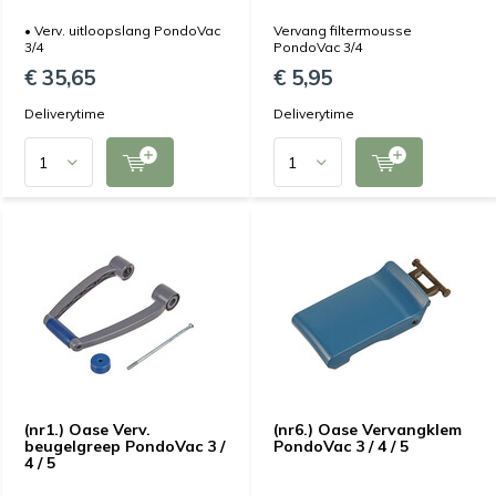
• Verv. uitloopslang PondoVac
Vervang filtermousse
3/4
PondoVac 3/4
€ 35,65
€ 5,95
Deliverytime
Deliverytime
(nr1.) Oase Verv.
(nr6.) Oase Vervangklem
beugelgreep PondoVac 3 /
PondoVac 3 / 4 / 5
4 / 5