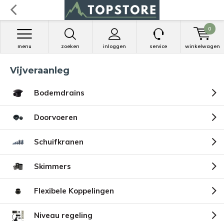
0
menu
zoeken
inloggen
service
winkelwagen
Vijveraanleg
Bodemdrains
Doorvoeren
Schuifkranen
Skimmers
Flexibele Koppelingen
Niveau regeling