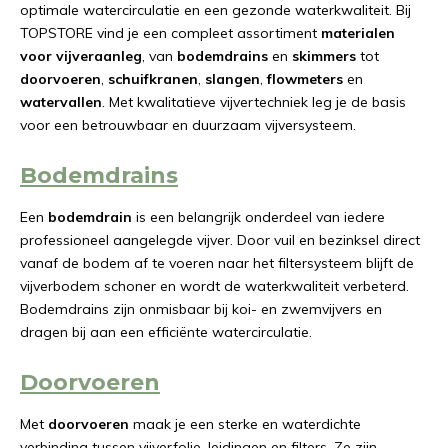
optimale watercirculatie en een gezonde waterkwaliteit. Bij
TOPSTORE vind je een compleet assortiment
materialen
voor vijveraanleg
, van
bodemdrains
en
skimmers
tot
doorvoeren
,
schuifkranen
,
slangen
,
flowmeters
en
watervallen
. Met kwalitatieve vijvertechniek leg je de basis
voor een betrouwbaar en duurzaam vijversysteem.
Bodemdrains
Een
bodemdrain
is een belangrijk onderdeel van iedere
professioneel aangelegde vijver. Door vuil en bezinksel direct
vanaf de bodem af te voeren naar het filtersysteem blijft de
vijverbodem schoner en wordt de waterkwaliteit verbeterd.
Bodemdrains zijn onmisbaar bij koi- en zwemvijvers en
dragen bij aan een efficiënte watercirculatie.
Doorvoeren
Met
doorvoeren
maak je een sterke en waterdichte
verbinding tussen vijverfolie, leidingen en filters. Ze zijn