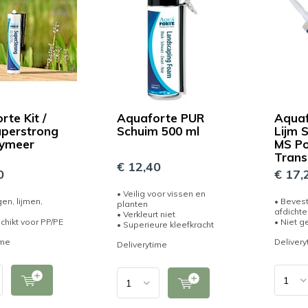
rte Kit /
Aquaforte PUR
Aquaf
uperstrong
Schuim 500 ml
Lijm 
lymeer
MS Po
Trans
€ 12,40
0
€ 17,
• Veilig voor vissen en
en, lijmen,
• Bevest
planten
afdichte
• Verkleurt niet
chikt voor PP/PE
• Niet g
• Superieure kleefkracht
ime
Delivery
Deliverytime