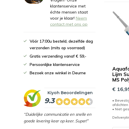
Vragen? Onze
klantenservice met
échte mensen staat
voor je klaar!
Neem
contact met ons op
Vóór 17:00u besteld, dezelfde dag
verzonden (mits op voorraad)
Gratis verzending vanaf € 59,-
Persoonlijke klantenservice
Aquafo
Bezoek onze winkel in Deurne
Lijm S
MS Pol
€ 16,9
Kiyoh Beoordelingen
9.3
• Bevestig
afdichten
• Niet ges
“Duidelijke communicatie en snelle en
Deliveryt
goede levering keer op keer. Super!”