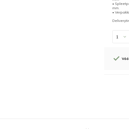
• Spleetp
mm.
• Verpakk
Deliveryt
Vóór