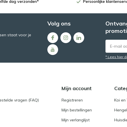
zelfde dag verzonden*
Persoonlijke klantenserv
Volg ons
Ontvang
promoti
en staat voor je
* Lees hier 
Mijn account
Cate
gestelde vragen (FAQ)
Registreren
Koi en 
Mijn bestellingen
Hengel
Mijn verlanglijst
Huisdi