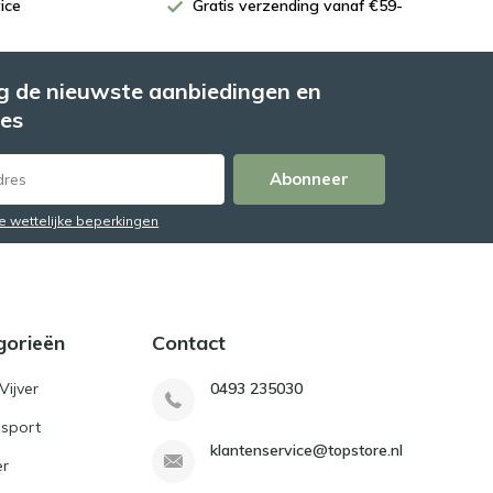
ice
Gratis verzending vanaf €59-
 de nieuwste aanbiedingen en
es
Abonneer
de wettelijke beperkingen
gorieën
Contact
Vijver
0493 235030
sport
klantenservice@topstore.nl
er