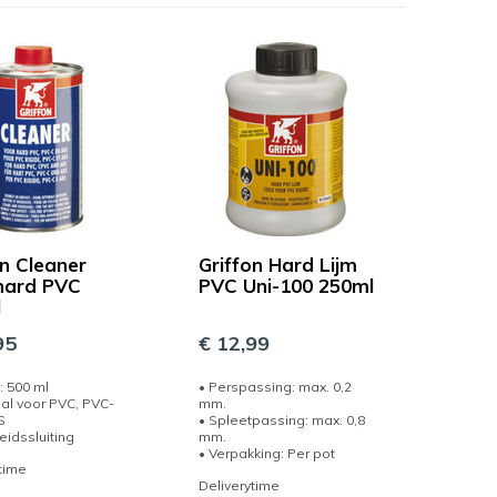
on Cleaner
Griffon Hard Lijm
hard PVC
PVC Uni-100 250ml
l
95
€ 12,99
: 500 ml
• Perspassing: max. 0,2
al voor PVC, PVC-
mm.
S
• Spleetpassing: max. 0,8
heidssluiting
mm.
• Verpakking: Per pot
time
Deliverytime