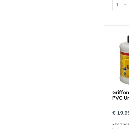
Griffo
PVC Un
€ 19,9
• Perspas
mm.