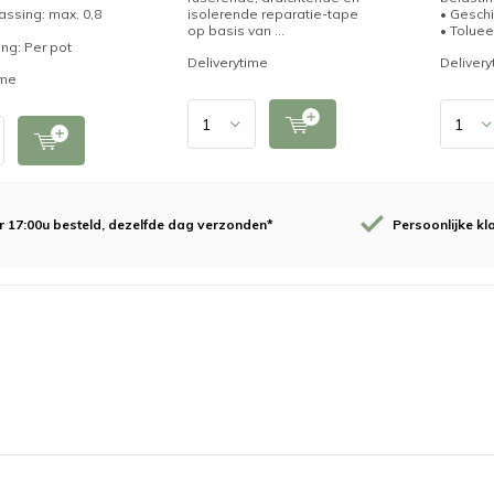
assing: max. 0,8
isolerende reparatie-tape
• Geschi
op basis van ...
• Toluee
ing: Per pot
Deliverytime
Delivery
ime
 17:00u besteld, dezelfde dag verzonden*
Persoonlijke kl