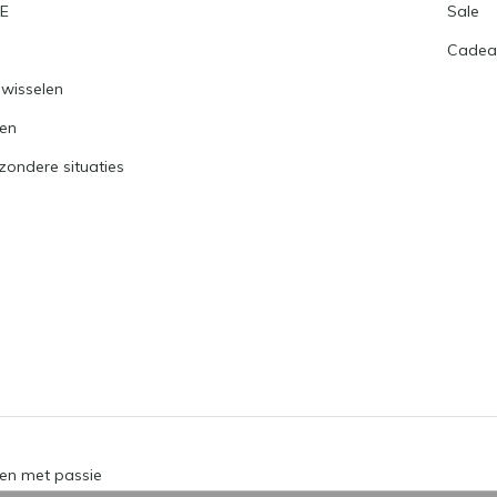
RE
Sale
Cadea
nwisselen
ren
jzondere situaties
en met passie