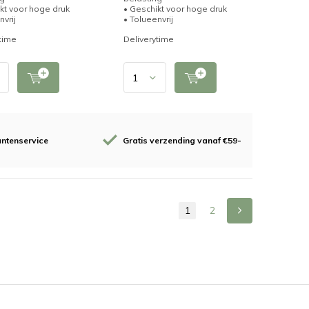
kt voor hoge druk
• Geschikt voor hoge druk
nvrij
• Tolueenvrij
time
Deliverytime
antenservice
Gratis verzending vanaf €59-
1
2