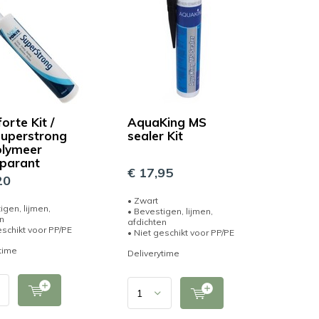
orte Kit /
AquaKing MS
Superstrong
sealer Kit
lymeer
parant
€ 17,95
20
• Zwart
igen, lijmen,
• Bevestigen, lijmen,
n
afdichten
eschikt voor PP/PE
• Niet geschikt voor PP/PE
time
Deliverytime