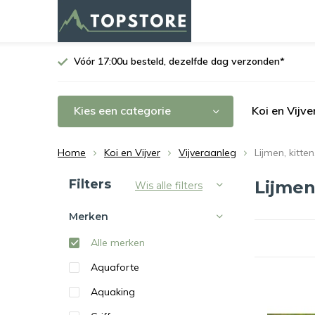
Vóór 17:00u besteld, dezelfde dag verzonden*
Kies een categorie
Koi en Vijve
Home
Koi en Vijver
Vijveraanleg
Lijmen, kitte
Sorteren op:
Filters
Lijmen
Wis alle filters
Merken
Alle merken
Aquaforte
Aquaking