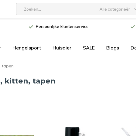
Alle categorieën
Persoonlijke klantenservice
r
Hengelsport
Huisdier
SALE
Blogs
D
n, tapen
, kitten, tapen