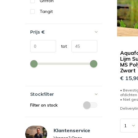
Griffon
Tangit
Prijs
€
tot
Aquafo
Lijm S
MS Po
Zwart
€ 15,9
• Bevestig
Stockfilter
afdichten
• Niet ges
Filter on stock
Deliveryt
Klantenservice