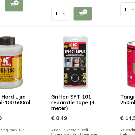
n Hard Lijm
Griffon SFT-101
Tangi
i-100 500ml
reparatie tape (3
250ml
meter)
9
€ 8,49
€ 14,
sing: max. 0,2
• Een universele, zelf-
• Geschi
fuserende, afdichtende en
belasti