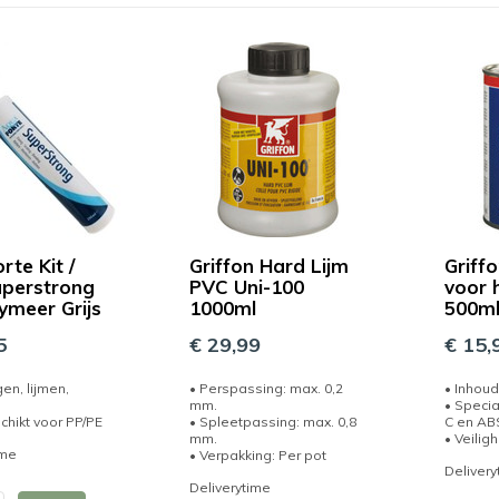
rte Kit /
Griffon Hard Lijm
Griff
uperstrong
PVC Uni-100
voor 
ymeer Grijs
1000ml
500m
5
€ 29,99
€ 15,
en, lijmen,
• Perspassing: max. 0,2
• Inhoud
mm.
• Specia
chikt voor PP/PE
• Spleetpassing: max. 0,8
C en AB
mm.
• Veilig
ime
• Verpakking: Per pot
Delivery
Deliverytime