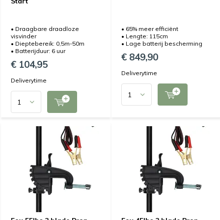
Start
• Draagbare draadloze
• 65% meer efficiënt
visvinder
• Lengte: 115cm
• Dieptebereik: 0,5m-50m
• Lage batterij bescherming
• Batterijduur: 6 uur
€ 849,90
€ 104,95
Deliverytime
Deliverytime