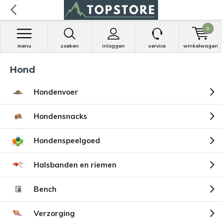
0
menu
zoeken
inloggen
service
winkelwagen
Hond
Hondenvoer
Hondensnacks
Hondenspeelgoed
Halsbanden en riemen
Bench
Verzorging