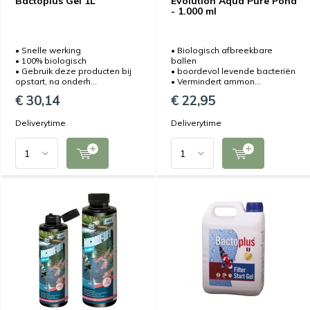
Bactoplus Gel 1L
Evolution Aqua Pure Pond
- 1.000 ml
• Snelle werking
• Biologisch afbreekbare
• 100% biologisch
ballen
• Gebruik deze producten bij
• boordevol levende bacteriën
opstart, na onderh...
• Vermindert ammon...
€ 30,14
€ 22,95
Deliverytime
Deliverytime