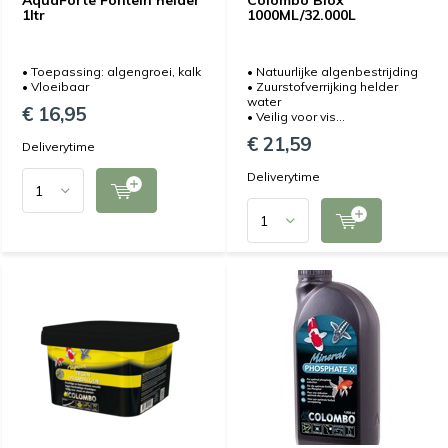
AquaForte Fontein helder
Colombo Biox
1ltr
1000ML/32.000L
• Toepassing: algengroei, kalk
• Natuurlijke algenbestrijding
• Vloeibaar
• Zuurstofverrijking helder
water
€ 16,95
• Veilig voor vis...
€ 21,59
Deliverytime
Deliverytime