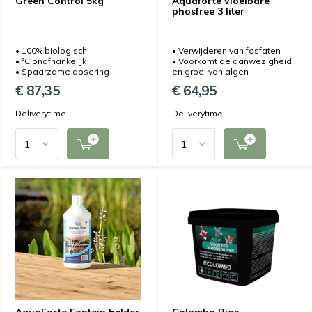
Green Control 5kg
Aquaforte vloeibare
phosfree 3 liter
• 100% biologisch
• Verwijderen van fosfaten
• °C onafhankelijk
• Voorkomt de aanwezigheid
• Spaarzame dosering
en groei van algen
€ 87,35
€ 64,95
Deliverytime
Deliverytime