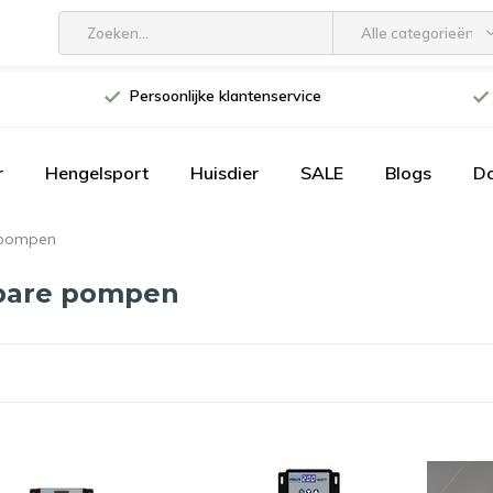
Alle categorieën
Persoonlijke klantenservice
r
Hengelsport
Huisdier
SALE
Blogs
D
 pompen
bare pompen