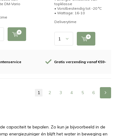
te DM-Vario
topklasse
• Vorstbestendig tot -20 °C
• Wattage: 16-10
time
Deliverytime
antenservice
Gratis verzending vanaf €59-
1
2
3
4
5
6
e capaciteit te bepalen. Zo kun je bijvoorbeeld in de
p energiezuiniger én blijft het water in beweging en