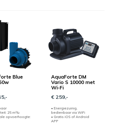
orte Blue
AquaForte DM
350w
Vario S 10000 met
Wi-Fi
5,-
€ 259,-
baar
• Energiezuinig,
teit: 25 m³/u
bedienbaar via WiFi
ale opvoerhoogte:
• Gratis iOS of Android
APP