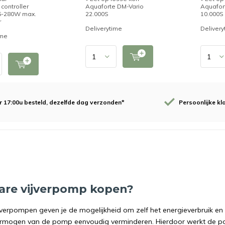
 controller
Aquaforte DM-Vario
Aquafor
55-280W max.
22.000S
10.000S
r
Deliverytime
Delivery
ime
 17:00u besteld, dezelfde dag verzonden*
Persoonlijke kl
are vijverpomp kopen?
jverpompen geven je de mogelijkheid om zelf het energieverbruik en d
ermogen van de pomp eenvoudig verminderen. Hierdoor werkt de pom