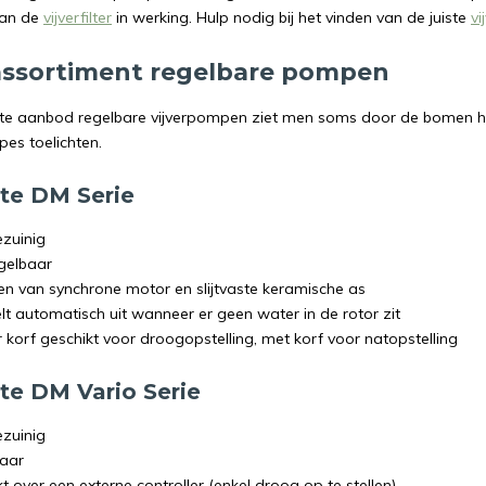
van de
vijverfilter
in werking. Hulp nodig bij het vinden van de juiste
v
assortiment regelbare pompen
te aanbod regelbare vijverpompen ziet men soms door de bomen het
pes toelichten.
te DM Serie
ezuinig
egelbaar
en van synchrone motor en slijtvaste keramische as
lt automatisch uit wanneer er geen water in de rotor zit
 korf geschikt voor droogopstelling, met korf voor natopstelling
te DM Vario Serie
ezuinig
aar
t over een externe controller (enkel droog op te stellen)