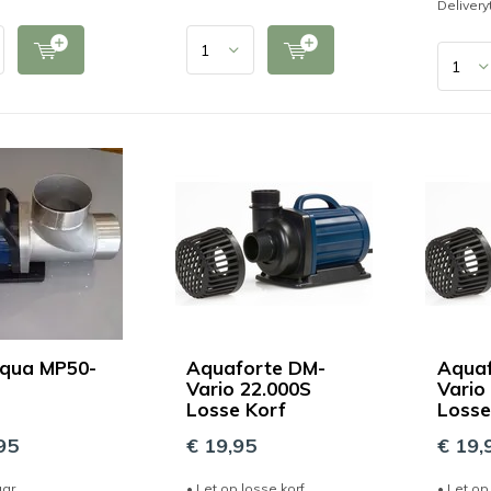
Delivery
aqua MP50-
Aquaforte DM-
Aquaf
Vario 22.000S
Vario
Losse Korf
Losse
95
€ 19,95
€ 19,
aar
• Let op losse korf
• Let op