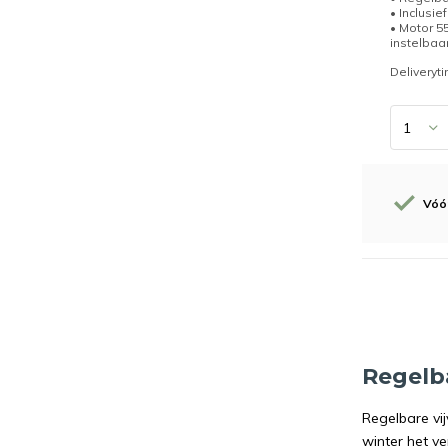
• Inclusief
• Motor 
instelbaa
Deliveryt
Vóór
Regelb
Regelbare vi
winter het v