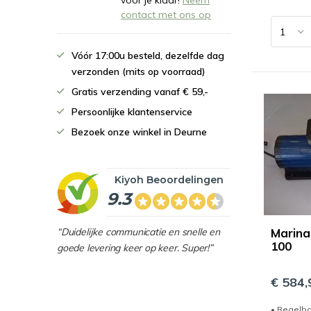
voor je klaar!
Neem
contact met ons op
Vóór 17:00u besteld, dezelfde dag
verzonden (mits op voorraad)
Gratis verzending vanaf € 59,-
Persoonlijke klantenservice
Bezoek onze winkel in Deurne
Kiyoh Beoordelingen
9.3
“Duidelijke communicatie en snelle en
Marin
100
goede levering keer op keer. Super!”
€ 584,
• Regelb