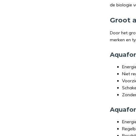
de biologie 
Groot 
Door het gro
merken en ty
Aquafor
Energi
Niet r
Voorzi
Schake
Zonder
Aquafor
Energi
Regelb
Beschik