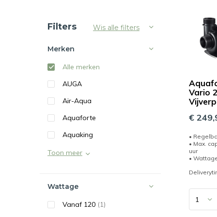
Sorteren op:
Filters
Wis alle filters
Merken
Alle merken
Aquaf
AUGA
Vario 
Air-Aqua
Vijver
€ 249,
Aquaforte
Aquaking
• Regelb
• Max. cap
uur
Toon meer
• Wattage
Deliveryt
Wattage
Vanaf 120
(1)