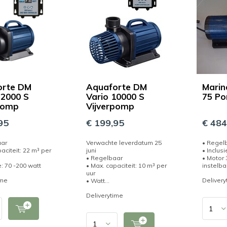
orte DM
Aquaforte DM
Marin
22000 S
Vario 10000 S
75 P
pomp
Vijverpomp
95
€ 199,95
€ 484
aar
Verwachte leverdatum 25
• Regel
aciteit: 22 m³ per
juni
• Inclusi
• Regelbaar
• Motor
: 70 -200 watt
• Max. capaciteit: 10 m³ per
instelba
uur
ime
Delivery
• Watt...
Deliverytime