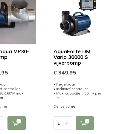
aqua MP30-
AquaForte DM
omp
Vario 30000 S
vijverpomp
,95
€ 349,95
baar
• Regelbaar
ef controller
• Inclusief controller
 30-160W max.
• Max. capaciteit: 30 m³ per
ar
uur
time
Deliverytime