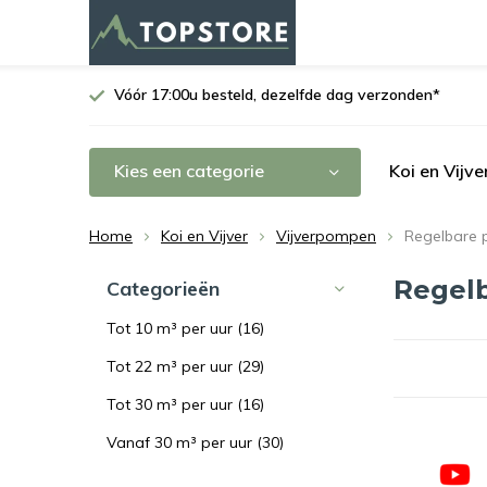
Vóór 17:00u besteld, dezelfde dag verzonden*
Kies een categorie
Koi en Vijve
Home
Koi en Vijver
Vijverpompen
Regelbare
Regel
Categorieën
Tot 10 m³ per uur
(16)
Tot 22 m³ per uur
(29)
Tot 30 m³ per uur
(16)
Vanaf 30 m³ per uur
(30)