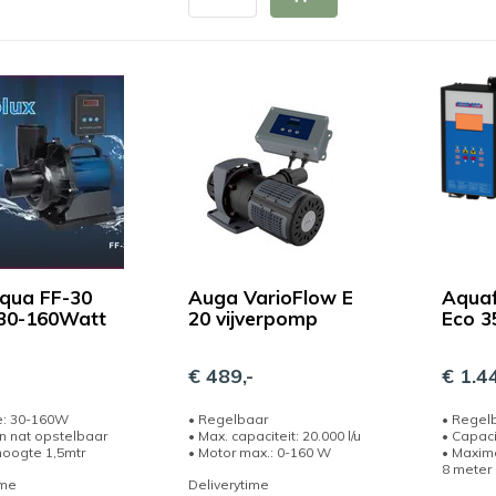
qua FF-30
Auga VarioFlow E
Aquaf
30-160Watt
20 vijverpomp
Eco 
-
€ 489,-
€ 1.44
e: 30-160W
• Regelbaar
• Regel
n nat opstelbaar
• Max. capaciteit: 20.000 l/u
• Capaci
oogte 1,5mtr
• Motor max.: 0-160 W
• Maxim
8 meter
ime
Deliverytime