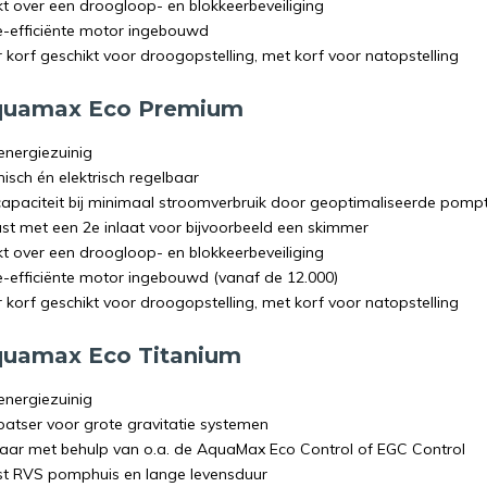
kt over een droogloop- en blokkeerbeveiliging
e-efficiënte motor ingebouwd
 korf geschikt voor droogopstelling, met korf voor natopstelling
quamax Eco Premium
energiezuinig
isch én elektrisch regelbaar
apaciteit bij minimaal stroomverbruik door geoptimaliseerde pomp
ust met een 2e inlaat voor bijvoorbeeld een skimmer
kt over een droogloop- en blokkeerbeveiliging
e-efficiënte motor ingebouwd (vanaf de 12.000)
 korf geschikt voor droogopstelling, met korf voor natopstelling
quamax Eco Titanium
energiezuinig
patser voor grote gravitatie systemen
aar met behulp van o.a. de AquaMax Eco Control of EGC Control
t RVS pomphuis en lange levensduur