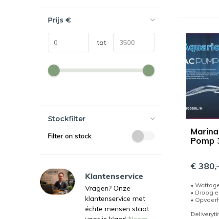
Prijs
€
tot
Stockfilter
Marina
Filter on stock
Pomp 
€ 380,
Klantenservice
• Wattag
Vragen? Onze
• Droog e
klantenservice met
• Opvoerh
échte mensen staat
Deliveryt