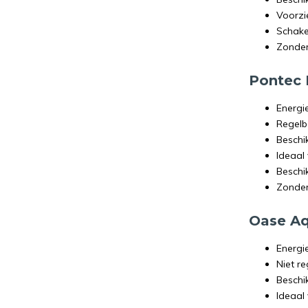
Voorzi
Schake
Zonder
Pontec
Energi
Regelb
Beschik
Ideaal
Beschi
Zonder
Oase Aq
Energi
Niet r
Beschik
Ideaal