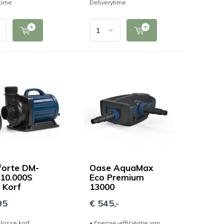
time
Deliverytime
orte DM-
Oase AquaMax
 10.000S
Eco Premium
 Korf
13000
95
€ 545,-
 losse korf
• Energie-efficiëntie van