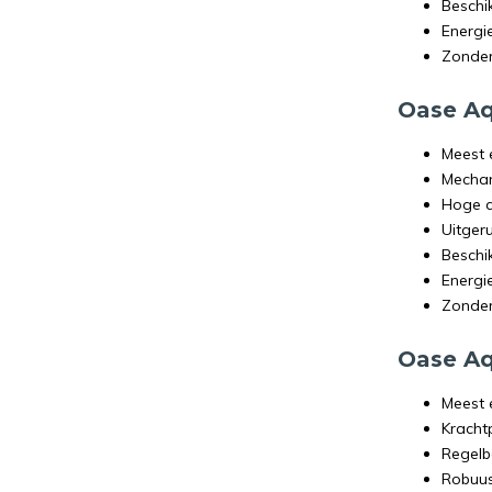
Beschi
Energi
Zonder
Oase A
Meest 
Mechan
Hoge c
Uitger
Beschi
Energi
Zonder
Oase A
Meest 
Kracht
Regelb
Robuus