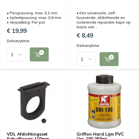
• Perspassing: max. 0,2 mm.
• Een universele, zelf-
• Spleetpassing: max. 0,8 mm.
fuserende, afdichtende en
• Verpakking: Per pot
isolerende reparatie-tape op
basis van ...
€ 19,99
€ 8,49
Deliverytime
Deliverytime
VDL Afdichtingsset
Griffon Hard Lijm PVC
Schuifkraan 110mm
Uni-100 250ml