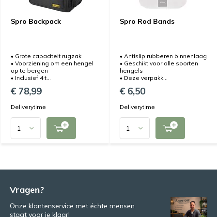
Spro Backpack
Spro Rod Bands
• Grote capaciteit rugzak
• Antislip rubberen binnenlaag
• Voorziening om een hengel
• Geschikt voor alle soorten
op te bergen
hengels
• Inclusief 4 t...
• Deze verpakk...
€ 78,99
€ 6,50
Deliverytime
Deliverytime
Vragen?
Onze klantenservice met échte mensen
staat voor je klaar!