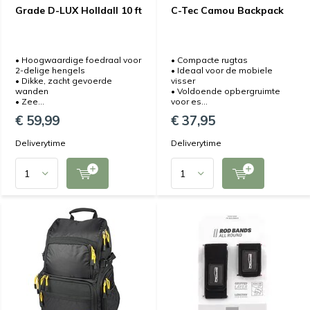
Grade D-LUX Holldall 10 ft
C-Tec Camou Backpack
• Hoogwaardige foedraal voor
• Compacte rugtas
2-delige hengels
• Ideaal voor de mobiele
• Dikke, zacht gevoerde
visser
wanden
• Voldoende opbergruimte
• Zee...
voor es...
€ 59,99
€ 37,95
Deliverytime
Deliverytime