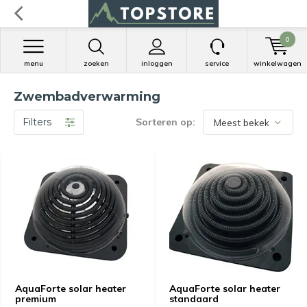
0
menu
zoeken
inloggen
service
winkelwagen
Zwembadverwarming
Filters
Sorteren op:
AquaForte solar heater
AquaForte solar heater
premium
standaard