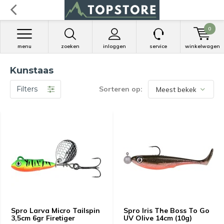
0
menu
zoeken
inloggen
service
winkelwagen
Kunstaas
Filters
Sorteren op:
Spro Larva Micro Tailspin
Spro Iris The Boss To Go
3,5cm 6gr Firetiger
UV Olive 14cm (10g)