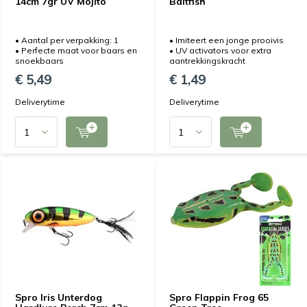
14cm 7gr UV Mojito
Baitfish
• Aantal per verpakking: 1
• Imiteert een jonge prooivis
• Perfecte maat voor baars en
• UV activators voor extra
snoekbaars
aantrekkingskracht
€ 5,49
€ 1,49
Deliverytime
Deliverytime
Spro Iris Unterdog
Spro Flappin Frog 65