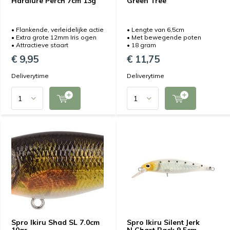
Hardlure Perch 7cm 13g
Green Tree
• Flankende, verleidelijke actie
• Lengte van 6,5cm
• Extra grote 12mm Iris ogen
• Met bewegende poten
• Attractieve staart
• 18 gram
€ 9,95
€ 11,75
Deliverytime
Deliverytime
Spro Ikiru Shad SL 7.0cm
Spro Ikiru Silent Jerk