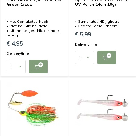
Green 1/2oz
UV Perch 14cm 10gr
• Met Gamakatsu-haak
• Gamakatsu HD jighaak
• 'Natural Gliding' actie
• Gedetailleerd lichaam
• Uitermate geschikt om mee
€ 5,99
te jigg
€ 4,95
Deliverytime
Deliverytime