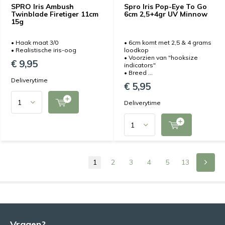
SPRO Iris Ambush
Spro Iris Pop-Eye To Go
Twinblade Firetiger 11cm
6cm 2,5+4gr UV Minnow
15g
• Haak maat 3/0
• 6cm komt met 2,5 & 4 grams
• Realistische iris-oog
loodkop
• Voorzien van "hooksize
€ 9,95
indicators"
• Breed ...
Deliverytime
€ 5,95
Deliverytime
1
2
3
4
5
13
Vragen?