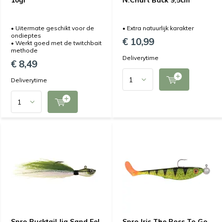
10gr
N.Chart Back 9,5cm
• Uitermate geschikt voor de
• Extra natuurlijk karakter
ondieptes
€ 10,99
• Werkt goed met de twitchbait
methode
Deliverytime
€ 8,49
Deliverytime
Spro Bucktail Jig Sand Eel
Spro Iris The Boss To Go