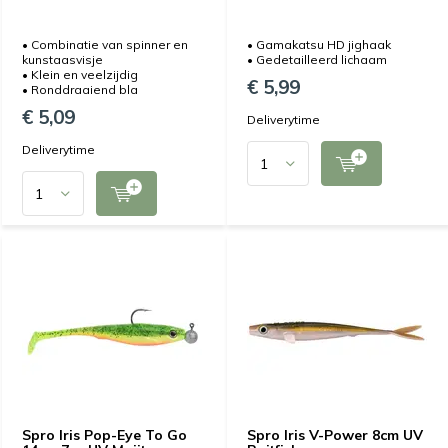
• Combinatie van spinner en
• Gamakatsu HD jighaak
kunstaasvisje
• Gedetailleerd lichaam
• Klein en veelzijdig
€ 5,99
• Ronddraaiend bla
€ 5,09
Deliverytime
Deliverytime
Spro Iris Pop-Eye To Go
Spro Iris V-Power 8cm UV