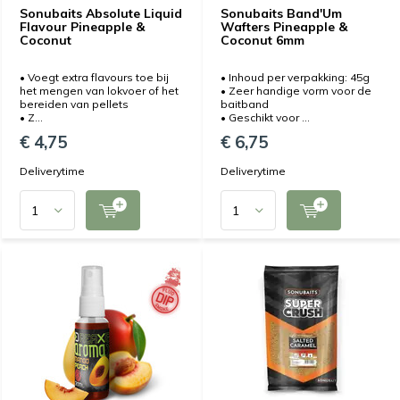
Sonubaits Absolute Liquid
Sonubaits Band'Um
Flavour Pineapple &
Wafters Pineapple &
Coconut
Coconut 6mm
• Voegt extra flavours toe bij
• Inhoud per verpakking: 45g
het mengen van lokvoer of het
• Zeer handige vorm voor de
bereiden van pellets
baitband
• Z...
• Geschikt voor ...
€ 4,75
€ 6,75
Deliverytime
Deliverytime