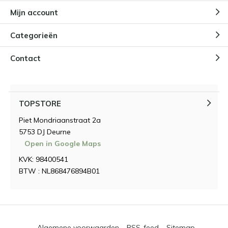
Mijn account
Categorieën
Contact
TOPSTORE
Piet Mondriaanstraat 2a
5753 DJ Deurne
Open in Google Maps
KVK: 98400541
BTW : NL868476894B01
Algemene voorwaarden
RSS-feed
Sitemap