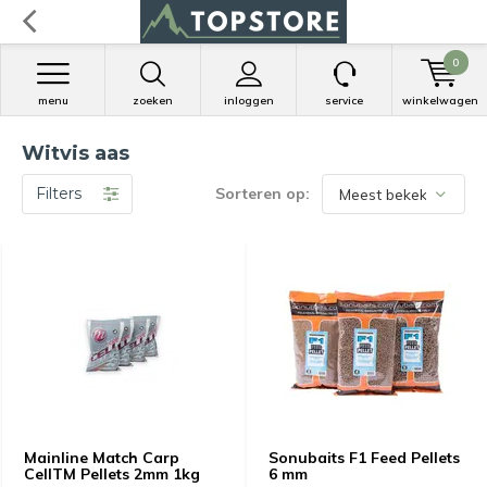
0
menu
zoeken
inloggen
service
winkelwagen
Witvis aas
Filters
Sorteren op:
Mainline Match Carp
Sonubaits F1 Feed Pellets
CellTM Pellets 2mm 1kg
6 mm