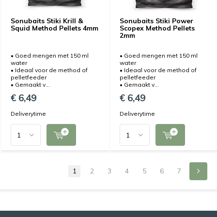
Sonubaits Stiki Krill &
Sonubaits Stiki Power
Squid Method Pellets 4mm
Scopex Method Pellets
2mm
• Goed mengen met 150 ml
• Goed mengen met 150 ml
water
water
• Ideaal voor de method of
• Ideaal voor de method of
pelletfeeder
pelletfeeder
• Gemaakt v...
• Gemaakt v...
€ 6,49
€ 6,49
Deliverytime
Deliverytime
1
2
3
4
5
6
7