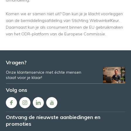
afhandeling.
Komen we er samen niet uit? Dan kun je je klacht voorleggen
aan de bemiddelingsafdeling van Stichting WebwinkelKeur.
Daarnaast kun je als consument binnen de EU gebruikmaken
van het ODR-platform van de Europese Commissie.
Vragen?
Onze klantenservice met échte mensen
staat voor je klaar!
Volg ons
Ontvang de nieuwste aanbiedingen en
promoties