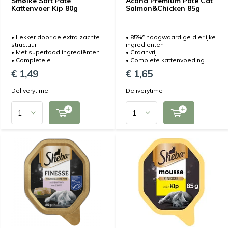
Smølke Soft Paté
Acana Premium Pate Cat
Kattenvoer Kip 80g
Salmon&Chicken 85g
• Lekker door de extra zachte
• 85%* hoogwaardige dierlijke
structuur
ingrediënten
• Met superfood ingrediënten
• Graanvrij
• Complete e...
• Complete kattenvoeding
€ 1,49
€ 1,65
Deliverytime
Deliverytime