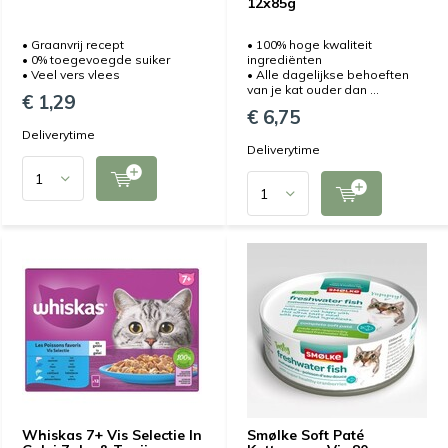
12x85g
• Graanvrij recept
• 100% hoge kwaliteit
• 0% toegevoegde suiker
ingrediënten
• Veel vers vlees
• Alle dagelijkse behoeften
van je kat ouder dan ...
€ 1,29
€ 6,75
Deliverytime
Deliverytime
Whiskas 7+ Vis Selectie In
Smølke Soft Paté