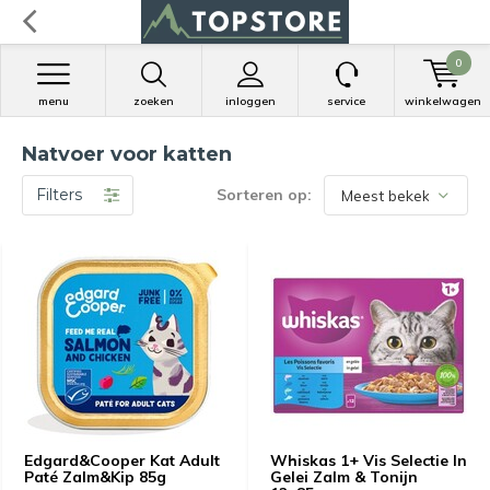
0
menu
zoeken
inloggen
service
winkelwagen
Natvoer voor katten
Filters
Sorteren op:
Edgard&Cooper Kat Adult
Whiskas 1+ Vis Selectie In
Paté Zalm&Kip 85g
Gelei Zalm & Tonijn