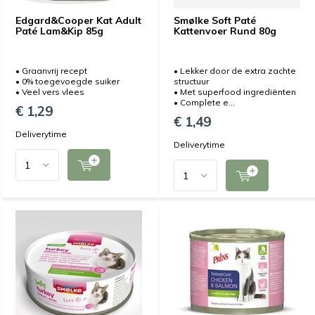
Edgard&Cooper Kat Adult
Smølke Soft Paté
Paté Lam&Kip 85g
Kattenvoer Rund 80g
• Graanvrij recept
• Lekker door de extra zachte
• 0% toegevoegde suiker
structuur
• Veel vers vlees
• Met superfood ingrediënten
• Complete e...
€ 1,29
€ 1,49
Deliverytime
Deliverytime