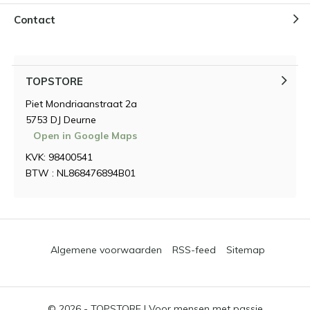
Contact
TOPSTORE
Piet Mondriaanstraat 2a
5753 DJ Deurne
Open in Google Maps
KVK: 98400541
BTW : NL868476894B01
Algemene voorwaarden
RSS-feed
Sitemap
© 2026 -
TOPSTORE | Voor mensen met passie