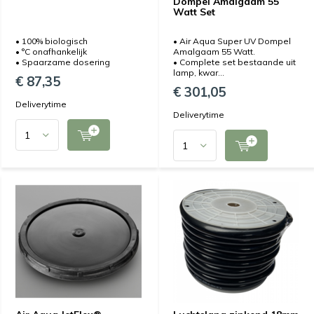
Dompel Amalgaam 55
Watt Set
• 100% biologisch
• Air Aqua Super UV Dompel
• °C onafhankelijk
Amalgaam 55 Watt.
• Spaarzame dosering
• Complete set bestaande uit
lamp, kwar...
€ 87,35
€ 301,05
Deliverytime
Deliverytime