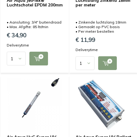
Air Aqua JetFlex®
Luchtslang zinkend 18mm
Luchtschotel EPDM 200mm
per meter
• Aansluiting: 3/4" buitendraad
• Zinkende luchtslang 18mm
• Max. Afgifte: 85 ltr/min
• Gemaakt op PVC basis
• Per meter bestellen
€ 34,90
€ 11,99
Deliverytime
Deliverytime