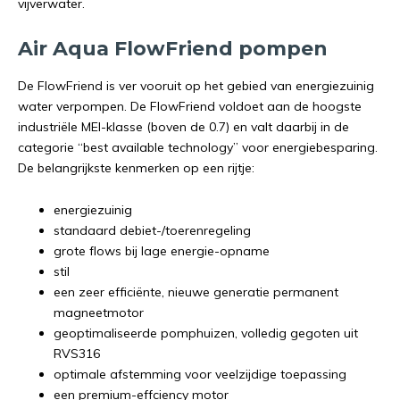
vijverwater.
Air Aqua FlowFriend pompen
De FlowFriend is ver vooruit op het gebied van energiezuinig
water verpompen. De FlowFriend voldoet aan de hoogste
industriële MEI-klasse (boven de 0.7) en valt daarbij in de
categorie “best available technology” voor energiebesparing.
De belangrijkste kenmerken op een rijtje:
energiezuinig
standaard debiet-/toerenregeling
grote flows bij lage energie-opname
stil
een zeer efficiënte, nieuwe generatie permanent
magneetmotor
geoptimaliseerde pomphuizen, volledig gegoten uit
RVS316
optimale afstemming voor veelzijdige toepassing
een premium-effciency motor