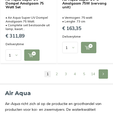
Dompel Amalgaam 75
Amalgaam 75W (vervang
Watt Set
unit)
• Air Aqua Super UV Dompel
• Vermogen: 75 watt
Amalgaam 75 Watt.
• Lengte: 73 cm
• Complete set bestaande uit
€ 163,35
lamp, kwart...
€ 311,89
Deliverytime
Deliverytime
1
2
3
4
5
14
Air Aqua
Air-Aqua richt zich al op de productie en groothandel van
producten voor koi- en zwemvijvers. De waterkwaliteit