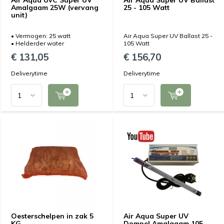
Air Aqua UvC Super UV
Air Aqua Super UV Ballast
Amalgaam 25W (vervang
25 - 105 Watt
unit)
• Vermogen: 25 watt
Air Aqua Super UV Ballast 25 -
• Helderder water
105 Watt
€ 131,05
€ 156,70
Deliverytime
Deliverytime
Oesterschelpen in zak 5
Air Aqua Super UV
KG
Dompel Amalgaam 105