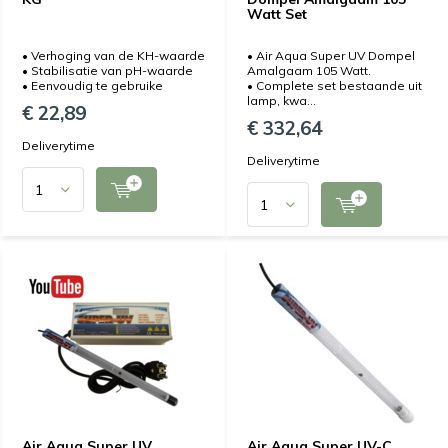
Watt Set
• Verhoging van de KH-waarde
• Air Aqua Super UV Dompel
• Stabilisatie van pH-waarde
Amalgaam 105 Watt.
• Eenvoudig te gebruike
• Complete set bestaande uit
lamp, kwa...
€ 22,89
€ 332,64
Deliverytime
Deliverytime
Air Aqua Super UV
Air Aqua Super UV-C