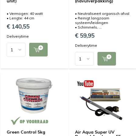
unit)
(navulverpakking)
• Vermogen: 40 watt
• Neutraliseert organisch afval
• Lengte: 44 cm
• Reinigt langzaam
systeem/leidingen
€ 140,55
• Schimmels, ...
€ 59,95
Deliverytime
Deliverytime
Green Control 5kg
Air Aqua Super UV