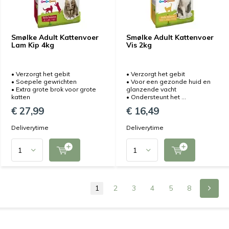
Smølke Adult Kattenvoer
Smølke Adult Kattenvoer
Lam Kip 4kg
Vis 2kg
• Verzorgt het gebit
• Verzorgt het gebit
• Soepele gewrichten
• Voor een gezonde huid en
• Extra grote brok voor grote
glanzende vacht
katten
• Ondersteunt het ...
€ 27,99
€ 16,49
Deliverytime
Deliverytime
1
2
3
4
5
8