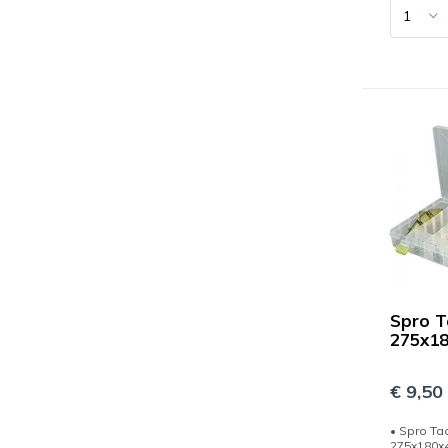
Spro T
275x1
€ 9,50
• Spro Ta
275x180