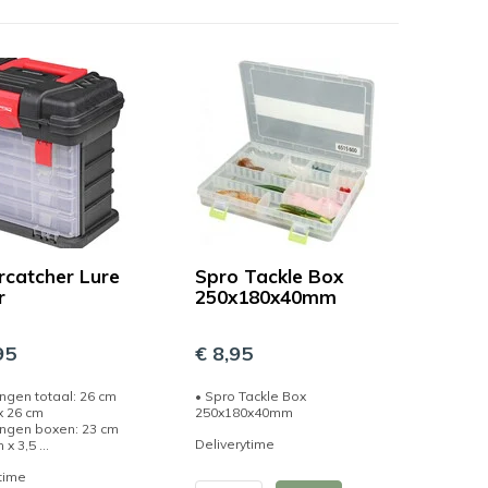
catcher Lure
Spro Tackle Box
r
250x180x40mm
95
€ 8,95
ngen totaal: 26 cm
• Spro Tackle Box
x 26 cm
250x180x40mm
ingen boxen: 23 cm
Deliverytime
x 3,5 ...
time