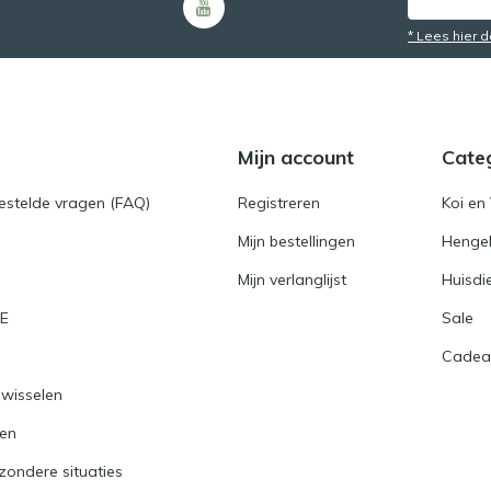
* Lees hier 
Mijn account
Cate
gestelde vragen (FAQ)
Registreren
Koi en 
Mijn bestellingen
Hengel
Mijn verlanglijst
Huisdi
RE
Sale
Cadea
nwisselen
ren
jzondere situaties