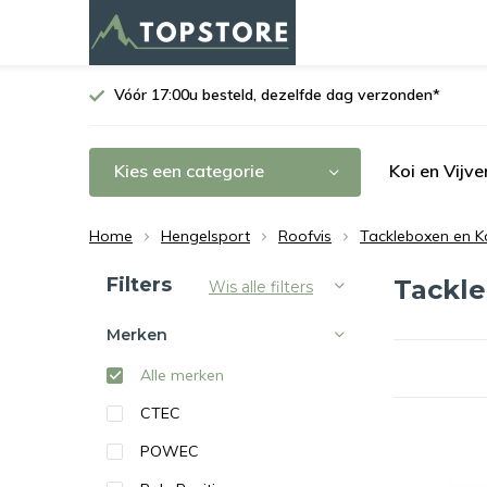
Vóór 17:00u besteld, dezelfde dag verzonden*
Kies een categorie
Koi en Vijve
Home
Hengelsport
Roofvis
Tackleboxen en K
Sorteren op:
Filters
Tackle
Wis alle filters
Merken
Alle merken
CTEC
POWEC