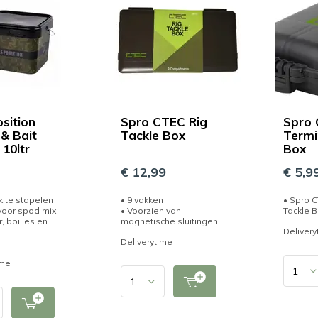
osition
Spro CTEC Rig
Spro
 & Bait
Tackle Box
Termi
 10ltr
Box
€ 12,99
€ 5,9
k te stapelen
• 9 vakken
• Spro C
 voor spod mix,
• Voorzien van
Tackle 
, boilies en
magnetische sluitingen
Delivery
Deliverytime
ime