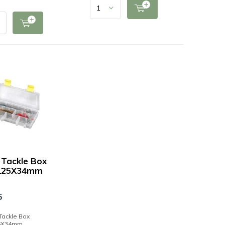
Tackle Box
125X34mm
5
Tackle Box
5X34mm