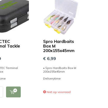
 CTEC
Spro Hardbaits
nal Tackle
Box M
200x155x45mm
9
€ 6,99
TEC Terminal
• Spro Hardbaits Box M
Box
200x155x45mm
time
Deliverytime
Niet op voorraad