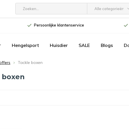
Alle categorieën
Persoonlijke klantenservice
r
Hengelsport
Huisdier
SALE
Blogs
D
offers
Tackle boxen
 boxen