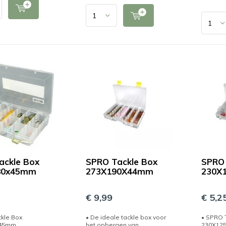
ackle Box
SPRO Tackle Box
SPRO 
80x45mm
273X190X44mm
230X
€ 9,99
€ 5,2
ckle Box
• De ideale tackle box voor
• SPRO 
x45mm
het opbergen van
230X12