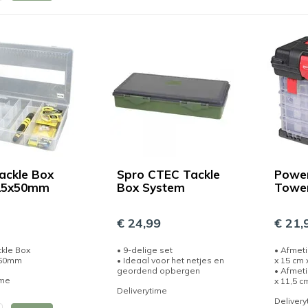
ackle Box
Spro CTEC Tackle
Power
15x50mm
Box System
Towe
€ 24,99
€ 21,
ckle Box
• 9-delige set
• Afmeti
x50mm
• Ideaal voor het netjes en
x 15 cm 
geordend opbergen
• Afmet
ime
x 11,5 cm 
Deliverytime
Delivery