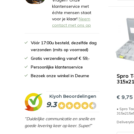
Vragen? Onze
klantenservice met
échte mensen staat
voor je klaar!
Neem
contact met ons op
Vóór 17:00u besteld, dezelfde dag
verzonden (mits op voorraad)
Gratis verzending vanaf € 59,-
Persoonlijke klantenservice
Spro T
Bezoek onze winkel in Deurne
315x2
Kiyoh Beoordelingen
€ 9,75
9.3
• Spro Ta
315x215
“Duidelijke communicatie en snelle en
Deliveryt
goede levering keer op keer. Super!”