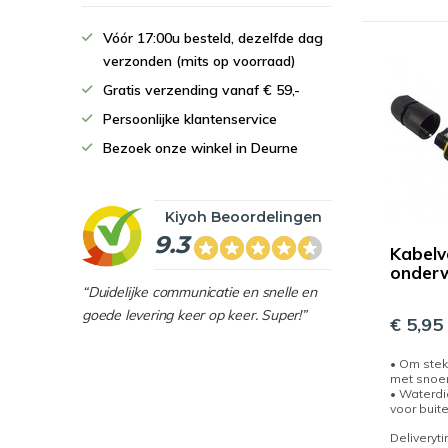
Vóór 17:00u besteld, dezelfde dag
verzonden (mits op voorraad)
Gratis verzending vanaf € 59,-
Persoonlijke klantenservice
Bezoek onze winkel in Deurne
Kiyoh Beoordelingen
9.3
Kabelv
onder
“Duidelijke communicatie en snelle en
goede levering keer op keer. Super!”
€ 5,95
• Om ste
met snoer
• Waterdi
voor buite
Deliveryt