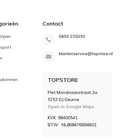
gorieën
Contact
Vijver
0493 235030
sport
klantenservice@topstore.nl
er
TOPSTORE
ubonnen
Piet Mondriaanstraat 2a
5753 DJ Deurne
Open in Google Maps
KVK: 98400541
BTW : NL868476894B01