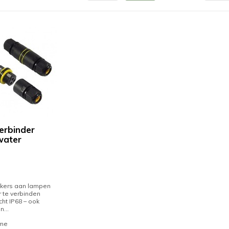
erbinder
water
kkers aan lampen
 te verbinden
cht IP68 – ook
n...
ime