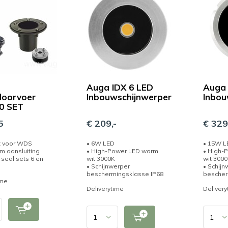
Auga IDX 6 LED
Auga 
oorvoer
Inbouwschijnwerper
Inbou
 SET
5
€ 209,-
€ 329
t voor WDS
• 6W LED
• 15W L
jm aansluiting
• High-Power LED warm
• High-
f seal sets 6 en
wit 3000K
wit 300
• Schijnwerper
• Schijn
beschermingsklasse IP68
bescher
ime
Deliverytime
Delivery