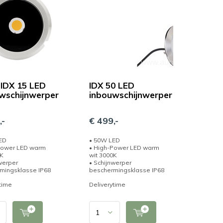
IDX 15 LED
IDX 50 LED
wschijnwerper
inbouwschijnwerper
,-
€ 499,-
ED
• 50W LED
Power LED warm
• High-Power LED warm
0K
wit 3000K
werper
• Schijnwerper
mingsklasse IP68
beschermingsklasse IP68
time
Deliverytime