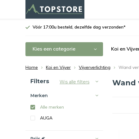
Vóór 17:00u besteld, dezelfde dag verzonden*
Kies een categorie
Koi en Vijve
Home
Koi en Vijver
Vijververlichting
Wand verl
Sorteren op:
Filters
Wand v
Wis alle filters
Merken
Alle merken
AUGA
Prijs
€