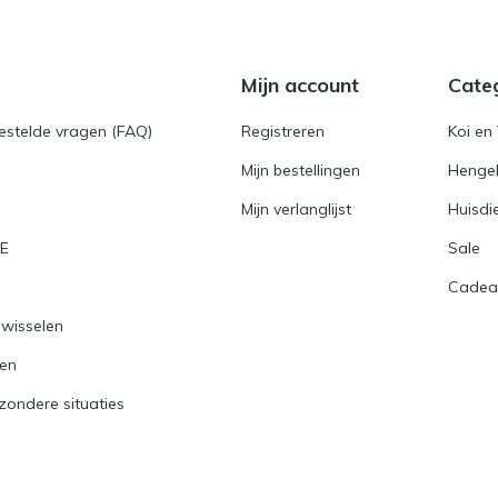
Mijn account
Cate
gestelde vragen (FAQ)
Registreren
Koi en 
Mijn bestellingen
Hengel
Mijn verlanglijst
Huisdi
RE
Sale
Cadea
nwisselen
ren
jzondere situaties