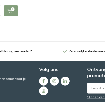
zelfde dag verzonden*
Persoonlijke klantenserv
Volg ons
Ontvang
promoti
en staat voor je
* Lees hier 