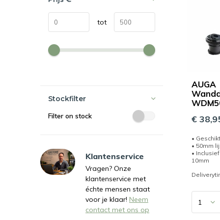
tot
AUGA
Wandd
Stockfilter
WDM50
Filter on stock
€ 38,9
• Geschik
• 50mm li
• Inclusie
Klantenservice
10mm
Vragen? Onze
Deliveryt
klantenservice met
échte mensen staat
voor je klaar!
Neem
contact met ons op