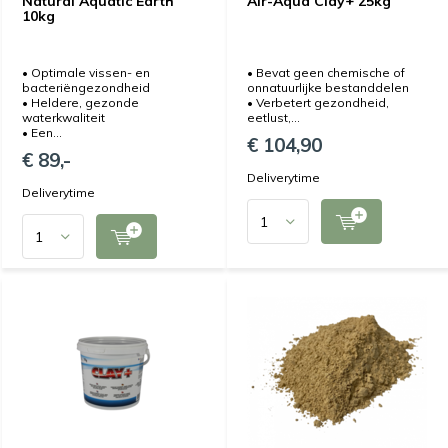
Natural Aquatic Earth
Air-Aqua Clay+ 25kg
10kg
• Optimale vissen- en
• Bevat geen chemische of
bacteriëngezondheid
onnatuurlijke bestanddelen
• Heldere, gezonde
• Verbetert gezondheid,
waterkwaliteit
eetlust,...
• Een...
€ 104,90
€ 89,-
Deliverytime
Deliverytime