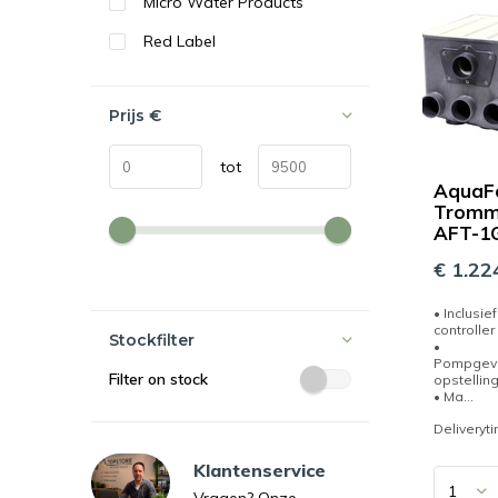
Micro Water Products
Red Label
Prijs
€
tot
AquaF
Tromme
AFT-1
€ 1.22
• Inclusie
controller
Stockfilter
•
Pompgevo
Filter on stock
opstellin
• Ma...
Deliveryt
Klantenservice