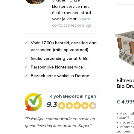
Vragen? Onze
klantenservice met
échte mensen staat
voor je klaar!
Neem
contact met ons op
Vóór 17:00u besteld, dezelfde dag
verzonden (mits op voorraad)
Gratis verzending vanaf € 59,-
Persoonlijke klantenservice
Bezoek onze winkel in Deurne
Filtrea
Bio Dr
Kiyoh Beoordelingen
€ 4.995
9.3
• Maximal
100m³/u
“Duidelijke communicatie en snelle en
• Invoer 
goede levering keer op keer. Super!”
• Informe
aanbiedi