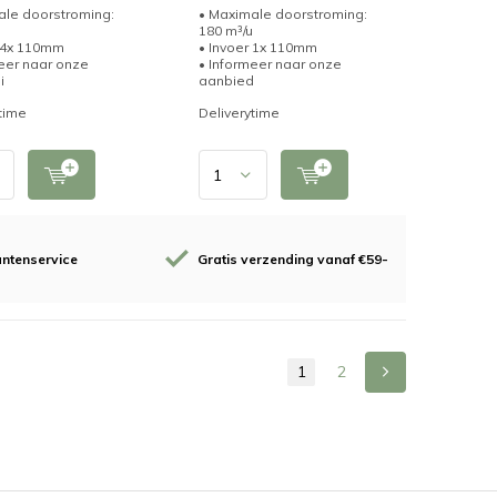
ale doorstroming:
• Maximale doorstroming:
180 m³/u
r 4x 110mm
• Invoer 1x 110mm
eer naar onze
• Informeer naar onze
i
aanbied
time
Deliverytime
antenservice
Gratis verzending vanaf €59-
1
2