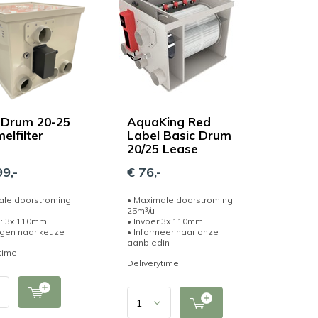
 Drum 20-25
AquaKing Red
elfilter
Label Basic Drum
20/25 Lease
9,-
€ 76,-
ale doorstroming:
• Maximale doorstroming:
25m³/u
g: 3x 110mm
• Invoer 3x 110mm
ngen naar keuze
• Informeer naar onze
aanbiedin
time
Deliverytime