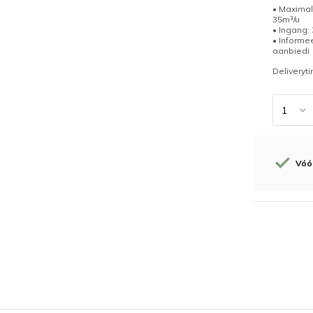
• Maximal
35m³/u
• Ingang:
• Informe
aanbiedi
Deliveryt
Vóór