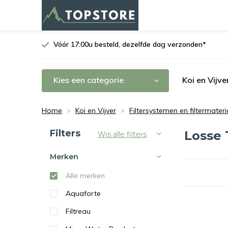
Vóór 17:00u besteld, dezelfde dag verzonden*
Kies een categorie
Koi en Vijve
Home
Koi en Vijver
Filtersystemen en filtermateri
Sorteren op:
Filters
Losse
Wis alle filters
Merken
Alle merken
Aquaforte
Filtreau