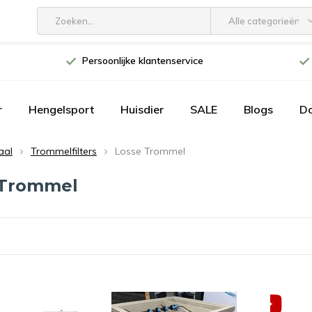
Alle categorieën
Persoonlijke klantenservice
r
Hengelsport
Huisdier
SALE
Blogs
D
aal
Trommelfilters
Losse Trommel
 Trommel