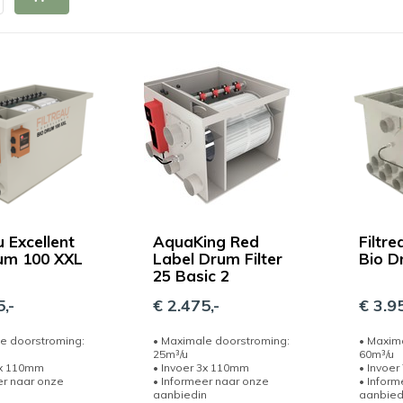
u Excellent
AquaKing Red
Filtre
um 100 XXL
Label Drum Filter
Bio D
25 Basic 2
,-
€ 2.475,-
€ 3.95
e doorstroming:
• Maximale doorstroming:
• Maxim
25m³/u
60m³/u
7x 110mm
• Invoer 3x 110mm
• Invoe
er naar onze
• Informeer naar onze
• Inform
aanbiedin
aanbied