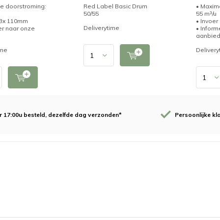
e doorstroming:
Red Label Basic Drum
• Maxim
50/55
55 m³/u
 3x 110mm
• Invoe
Deliverytime
er naar onze
• Inform
aanbied
ime
Delivery
 17:00u besteld, dezelfde dag verzonden*
Persoonlijke kl