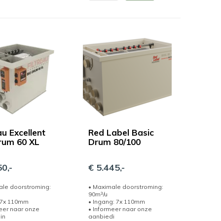
au Excellent
Red Label Basic
rum 60 XL
Drum 80/100
0,-
€ 5.445,-
ale doorstroming:
• Maximale doorstroming:
90m³/u
r 7x 110mm
• Ingang: 7x 110mm
eer naar onze
• Informeer naar onze
in
aanbiedi