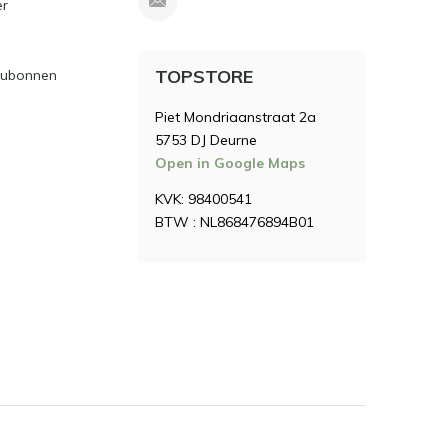
er
TOPSTORE
ubonnen
Piet Mondriaanstraat 2a
5753 DJ Deurne
Open in Google Maps
KVK: 98400541
BTW : NL868476894B01