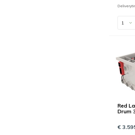
Deliveryt
Red La
Drum 3
€ 3.595