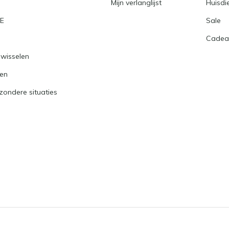
Mijn verlanglijst
Huisdi
RE
Sale
Cadea
nwisselen
ren
jzondere situaties