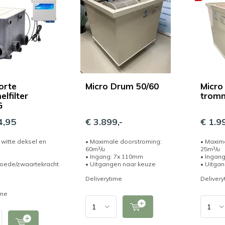
orte
Micro Drum 50/60
Micro
lfilter
tromm
G
4,95
€ 3.899,-
€ 1.99
f witte deksel en
• Maximale doorstroming:
• Maxim
60m³/u
25m³/u
• Ingang: 7x 110mm
• Ingan
ede/zwaartekracht
• Uitgangen naar keuze
• Uitga
g
Deliverytime
Delivery
ime