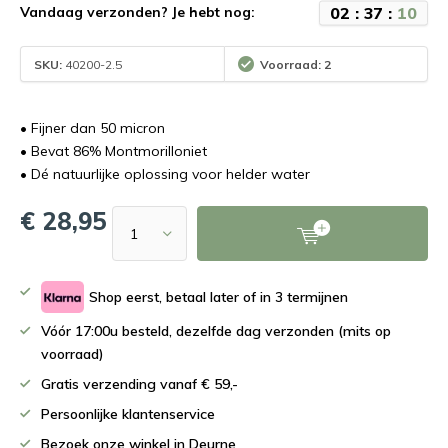
0
2
:
3
7
:
1
0
Vandaag verzonden? Je hebt nog:
SKU:
40200-2.5
Voorraad: 2
• Fijner dan 50 micron
• Bevat 86% Montmorilloniet
• Dé natuurlijke oplossing voor helder water
€ 28,95
Shop eerst, betaal later of in 3 termijnen
Vóór 17:00u besteld, dezelfde dag verzonden (mits op
voorraad)
Gratis verzending vanaf € 59,-
Persoonlijke klantenservice
Bezoek onze winkel in Deurne