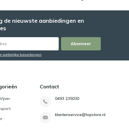
 de nieuwste aanbiedingen en
es
Abonneer
de wettelijke beperkingen
gorieën
Contact
Vijver
0493 235030
sport
klantenservice@topstore.nl
er