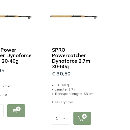
 Power
SPRO
er Dynoforce
Powercatcher
 20-40g
Dynoforce 2,7m
30-60g
95
€ 30,50
g
• 30 - 60 g
: 2,1 m
• Lengte: 2,7 m
• Transportlengte: 68 cm
time
Deliverytime