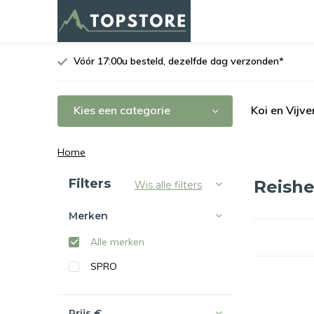
Vóór 17:00u besteld, dezelfde dag verzonden*
Kies een categorie
Koi en Vijve
Home
Sorteren op:
Filters
Reish
Wis alle filters
Merken
Alle merken
SPRO
Prijs
€