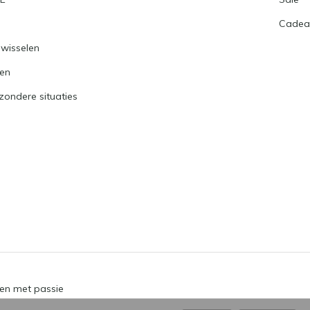
Cadea
nwisselen
ren
jzondere situaties
en met passie