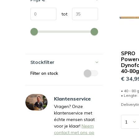
tot
SPRO
Power
Stockfilter
Dynofo
40-80g
Filter on stock
€ 34,9
• 40 - 80 
• Lengte:
Klantenservice
Deliveryt
Vragen? Onze
klantenservice met
échte mensen staat
voor je klaar!
Neem
contact met ons op