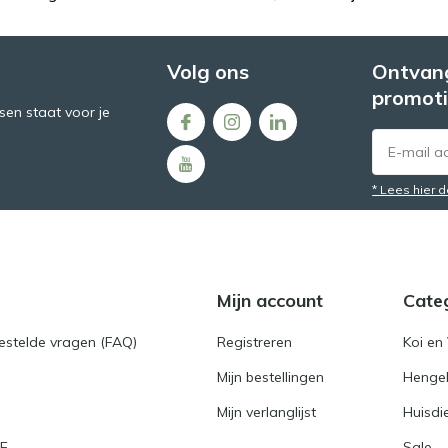
Volg ons
Ontvang
promoti
en staat voor je
* Lees hier 
Mijn account
Cate
gestelde vragen (FAQ)
Registreren
Koi en 
Mijn bestellingen
Hengel
Mijn verlanglijst
Huisdi
RE
Sale