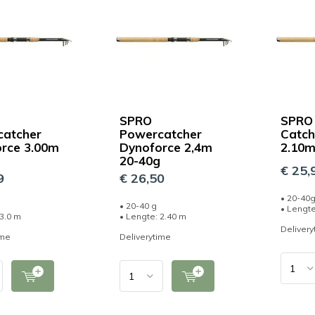
SPRO
SPRO
catcher
Powercatcher
Catch
rce 3.00m
Dynoforce 2,4m
2.10m
20-40g
€ 25,
9
€ 26,50
• 20-40
g
• 20-40 g
• Lengte
 3.0 m
• Lengte: 2.40 m
Delivery
ime
Deliverytime