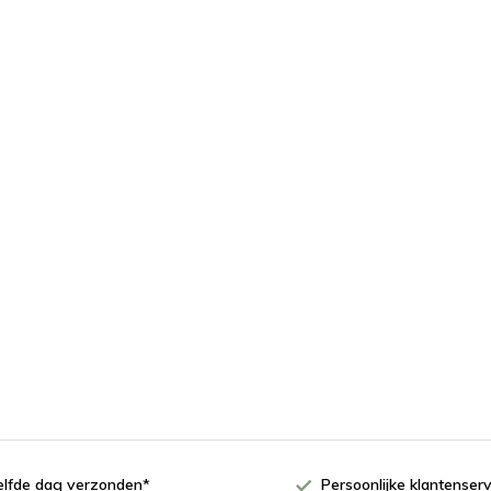
zelfde dag verzonden*
Persoonlijke klantenserv