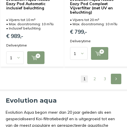
Eazy Pod Automatic
Eazy Pod Compleet
inclusief beluchting
Vijverfilter (met UV en
beluchting)
• Vijvers tot 10 m³
• Vijvers tot 20 m³
• Max. doorstroming: 10 m³/u
• Max. doorstroming: 10 m³/u
• Inclusief beluchting
€ 799,-
€ 989,-
Deliverytime
Deliverytime
1
2
3
Evolution aqua
Evolution Aqua begon meer dan 20 jaar geleden als een
gespecialiseerd Koi-filtratiebedrijf en is uitgegroeid tot een
van de meest populaire en gerespecteerde aquatische