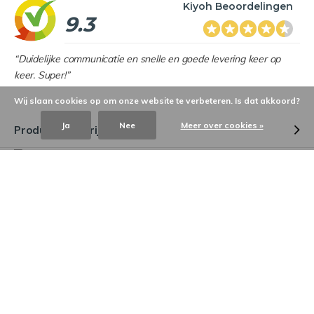
Kiyoh Beoordelingen
9.3
“Duidelijke communicatie en snelle en goede levering keer op
keer. Super!”
Wij slaan cookies op om onze website te verbeteren. Is dat akkoord?
Ja
Nee
Meer over cookies »
Productomschrijving
Heb je een vraag over dit product?
Onze medewerkers helpen je graag bij het vinden van het
juiste product!
Reviews
Stuur een e-mail