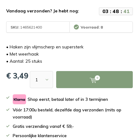
0
3
:
4
8
:
4
1
Vandaag verzonden? Je hebt nog:
SKU:
1465621400
Voorraad: 8
• Haken zijn vlijmscherp en supersterk
• Met weerhaak
• Aantal: 25 stuks
€ 3,49
Shop eerst, betaal later of in 3 termijnen
Vóór 17:00u besteld, dezelfde dag verzonden (mits op
voorraad)
Gratis verzending vanaf € 59,-
Persoonlijke klantenservice