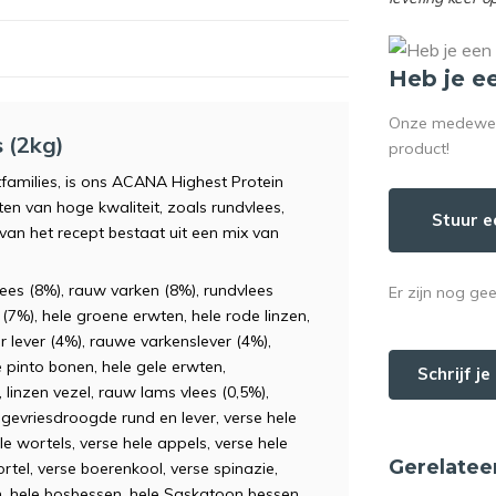
Heb je e
Onze medewerke
 (2kg)
product!
families, is ons ACANA Highest Protein
ten van hoge kwaliteit, zoals rundvlees,
Stuur e
 van het recept bestaat uit een mix van
ees (8%), rauw varken (8%), rundvlees
Er zijn nog ge
(7%), hele groene erwten, hele rode linzen,
r lever (4%), rauwe varkenslever (4%),
 pinto bonen, hele gele erwten,
Schrijf j
 linzen vezel, rauw lams vlees (0,5%),
gevriesdroogde rund en lever, verse hele
wortels, verse hele appels, verse hele
Gerelatee
tel, verse boerenkool, verse spinazie,
en, hele bosbessen, hele Saskatoon bessen,