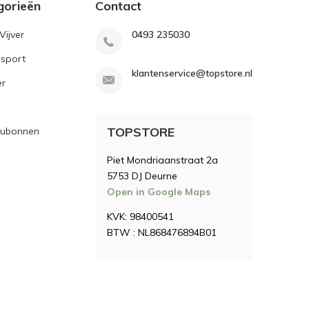
gorieën
Contact
Vijver
0493 235030
sport
klantenservice@topstore.nl
er
TOPSTORE
ubonnen
Piet Mondriaanstraat 2a
5753 DJ Deurne
Open in Google Maps
KVK: 98400541
BTW : NL868476894B01