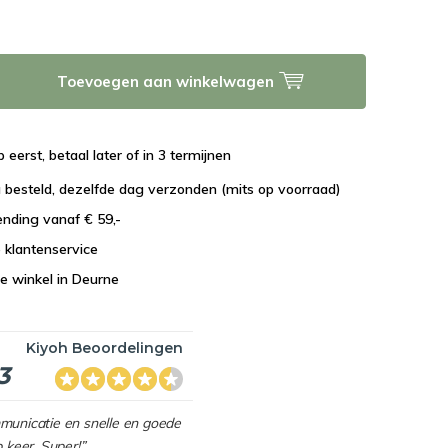
Toevoegen aan winkelwagen
 eerst, betaal later of in 3 termijnen
 besteld, dezelfde dag verzonden (mits op voorraad)
ending vanaf € 59,-
e klantenservice
e winkel in Deurne
Kiyoh Beoordelingen
3
mmunicatie en snelle en goede
p keer. Super!”