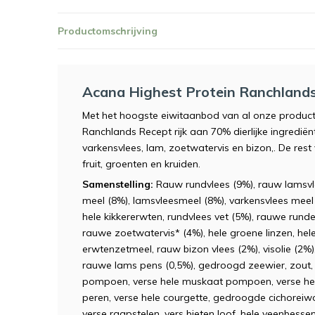
Productomschrijving
Acana Highest Protein Ranchlands
Met het hoogste eiwitaanbod van al onze product
Ranchlands Recept rijk aan 70% dierlijke ingrediën
varkensvlees, lam, zoetwatervis en bizon,. De rest
fruit, groenten en kruiden.
Samenstelling:
Rauw rundvlees (9%), rauw lamsvl
meel (8%), lamsvleesmeel (8%), varkensvlees meel 
hele kikkererwten, rundvlees vet (5%), rauwe runde
rauwe zoetwatervis* (4%), hele groene linzen, hele
erwtenzetmeel, rauw bizon vlees (2%), visolie (2%),
rauwe lams pens (0,5%), gedroogd zeewier, zout, 
pompoen, verse hele muskaat pompoen, verse hele 
peren, verse hele courgette, gedroogde cichoreiwor
verse raapstelen, vers bieten loof, hele veenbess