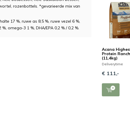
wortel, rozenbottels. *gevarieerde mix van
alte 17 %, ruwe as 8,5 %, ruwe vezel 6 %,
 2 %, omega-3 1 %, DHA/EPA 0,2 % / 0,2 %.
Acana Highes
Protein Ranc
(11,4kg)
Deliverytime
€ 111,-