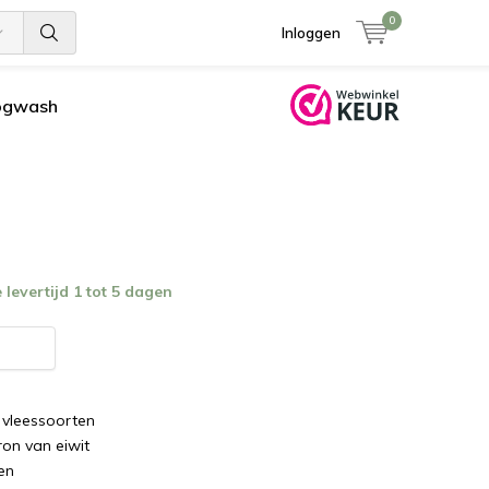
0
Inloggen
ogwash
levertijd 1 tot 5 dagen
 vleessoorten
ron van eiwit
en