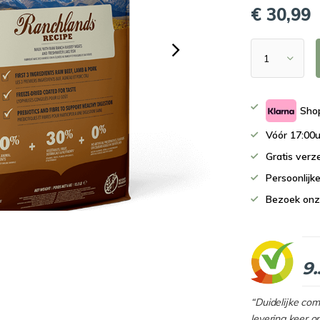
€ 30,99
Shop
Vóór 17:00u
Gratis verz
Persoonlijk
Bezoek onz
9.
“Duidelijke co
levering keer o