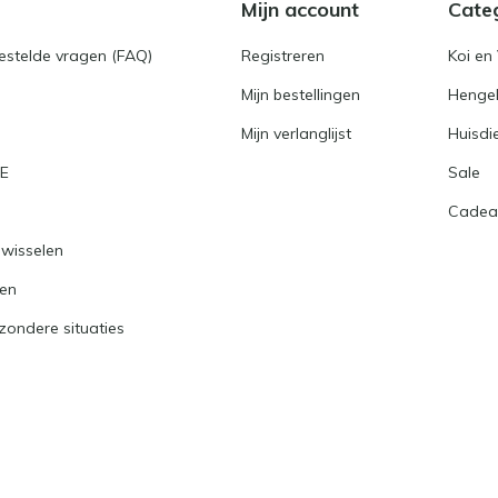
Mijn account
Cate
gestelde vragen (FAQ)
Registreren
Koi en 
Mijn bestellingen
Hengel
Mijn verlanglijst
Huisdi
RE
Sale
Cadea
nwisselen
ren
jzondere situaties