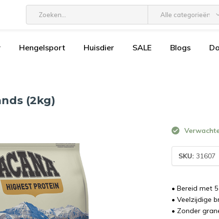
Alle categorieën
r
Hengelsport
Huisdier
SALE
Blogs
D
nds (2kg)
Verwachte 
SKU:
31607
• Bereid met 5
• Veelzijdige b
• Zonder gran