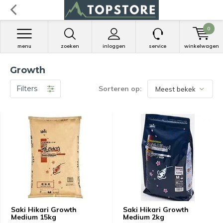
0
menu
zoeken
inloggen
service
winkelwagen
Growth
Filters
Sorteren op:
Saki Hikari Growth
Saki Hikari Growth
Medium 15kg
Medium 2kg