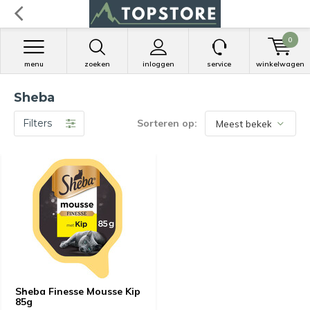
0
menu
zoeken
inloggen
service
winkelwagen
Sheba
Filters
Sorteren op:
Sheba Finesse Mousse Kip
85g