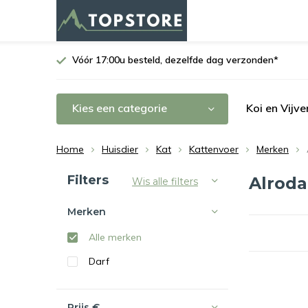
Vóór 17:00u besteld, dezelfde dag verzonden*
Kies een categorie
Koi en Vijve
Home
Huisdier
Kat
Kattenvoer
Merken
Sorteren op:
Filters
Alroda
Wis alle filters
Merken
Alle merken
Darf
Prijs
€