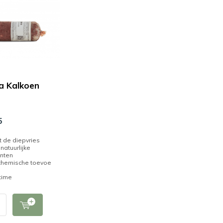
a Kalkoen
5
it de diepvries
natuurlijke
ënten
chemische toevoe
time