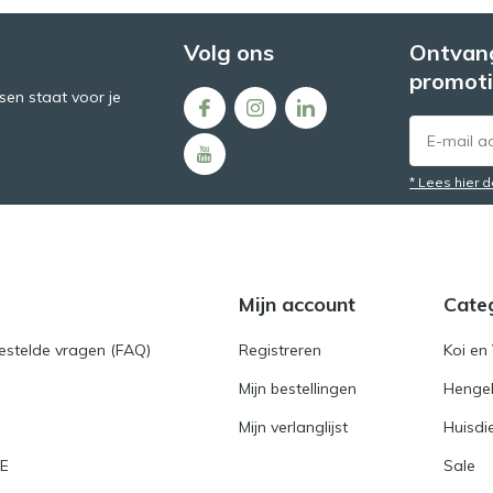
Volg ons
Ontvang
promoti
en staat voor je
* Lees hier 
Mijn account
Cate
gestelde vragen (FAQ)
Registreren
Koi en 
Mijn bestellingen
Hengel
Mijn verlanglijst
Huisdi
RE
Sale