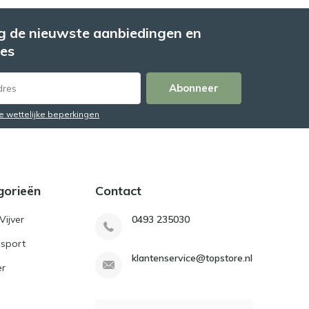
 de nieuwste aanbiedingen en
es
Abonneer
de wettelijke beperkingen
gorieën
Contact
Vijver
0493 235030
sport
klantenservice@topstore.nl
er