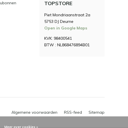
TOPSTORE
ubonnen
Piet Mondriaanstraat 2a
5753 DJ Deurne
Open in Google Maps
KVK: 98400541
BTW : NL868476894B01
Algemene voorwaarden
RSS-feed
Sitemap
Meer over cookies »