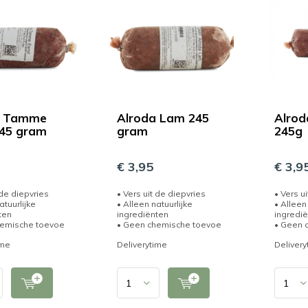
a Tamme
Alroda Lam 245
Alrod
245 gram
gram
245g
€ 3,95
€ 3,9
 de diepvries
• Vers uit de diepvries
• Vers u
atuurlijke
• Alleen natuurlijke
• Alleen 
ten
ingrediënten
ingredi
hemische toevoe
• Geen chemische toevoe
• Geen 
ime
Deliverytime
Delivery