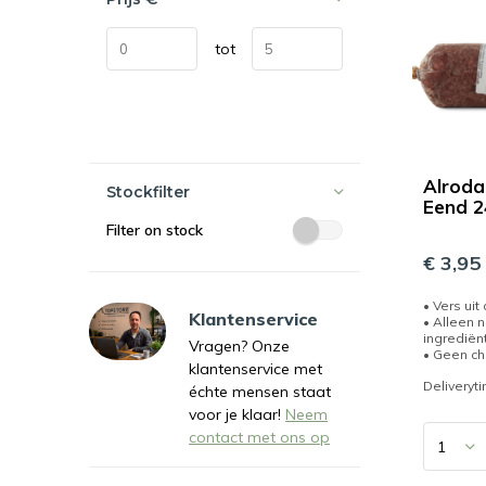
tot
Alrod
Stockfilter
Eend 
Filter on stock
€ 3,95
• Vers uit
Klantenservice
• Alleen n
ingrediën
Vragen? Onze
• Geen c
klantenservice met
Deliveryt
échte mensen staat
voor je klaar!
Neem
contact met ons op