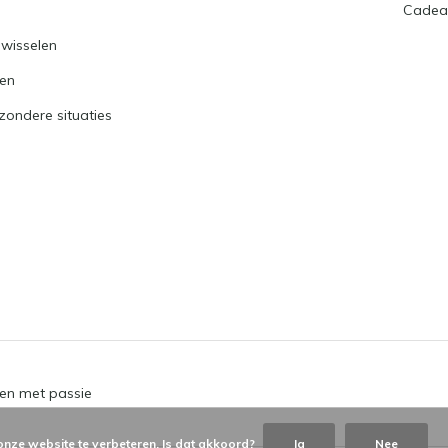
Cadea
nwisselen
ren
jzondere situaties
en met passie
onze website te verbeteren. Is dat akkoord?
Ja
Nee