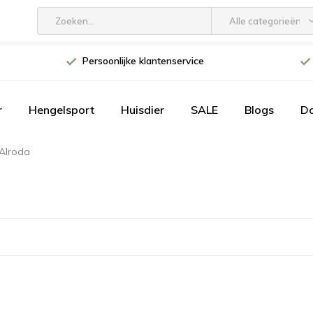
Alle categorieën
Persoonlijke klantenservice
r
Hengelsport
Huisdier
SALE
Blogs
D
Alroda