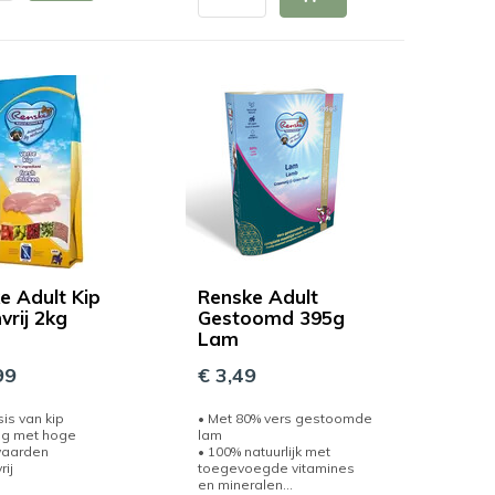
e Adult Kip
Renske Adult
vrij 2kg
Gestoomd 395g
Lam
99
€ 3,49
is van kip
• Met 80% vers gestoomde
ng met hoge
lam
waarden
• 100% natuurlijk met
rij
toegevoegde vitamines
en mineralen...