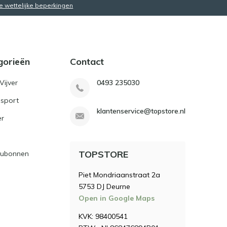
de wettelijke beperkingen
gorieën
Contact
Vijver
0493 235030
sport
klantenservice@topstore.nl
er
TOPSTORE
ubonnen
Piet Mondriaanstraat 2a
5753 DJ Deurne
Open in Google Maps
KVK: 98400541