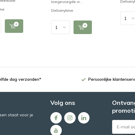
rteerbaar
Delivery
toegevoegde vi...
ime
Deliverytime
zelfde dag verzonden*
Persoonlijke klantenserv
Volg ons
Ontvang
promoti
en staat voor je