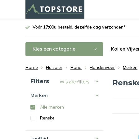
Vóór 17:00u besteld, dezelfde dag verzonden*
Kies een categorie
Koi en Vijve
Home
Huisdier
Hond
Hondenvoer
Merken
Sorteren op:
Filters
Rensk
Wis alle filters
Merken
Alle merken
Renske
Leeftijd