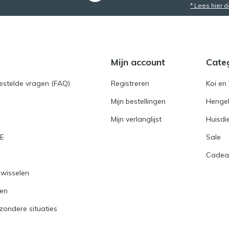
* Lees hier 
Mijn account
Cate
gestelde vragen (FAQ)
Registreren
Koi en 
Mijn bestellingen
Hengel
Mijn verlanglijst
Huisdi
RE
Sale
Cadea
nwisselen
ren
jzondere situaties