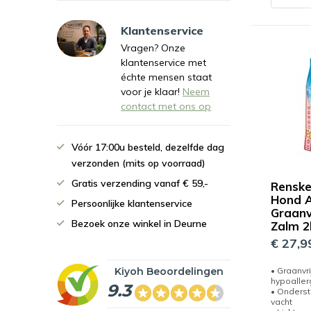
Klantenservice
Vragen? Onze
klantenservice met
échte mensen staat
voor je klaar!
Neem
contact met ons op
Vóór 17:00u besteld, dezelfde dag
verzonden (mits op voorraad)
Gratis verzending vanaf € 59,-
Rensk
Hond A
Persoonlijke klantenservice
Graanv
Bezoek onze winkel in Deurne
Zalm 2
€ 27,9
Kiyoh Beoordelingen
• Graanvri
hypoalle
9.3
• Onderst
vacht