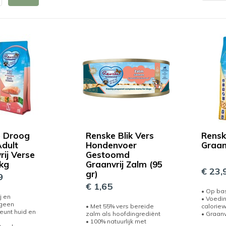
e Droog
Renske Blik Vers
Rensk
dult
Hondenvoer
Graan
rij Verse
Gestoomd
kg
Graanvrij Zalm (95
€ 23,
gr)
9
€ 1,65
• Op bas
j en
• Voedi
rgeen
• Met 55% vers bereide
calorie
eunt huid en
zalm als hoofdingrediënt
• Graanv
• 100% natuurlijk met