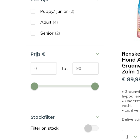
Puppy/ Junior
(2)
Adult
(4)
Senior
(2)
Rensk
Prijs
€
Hond A
Graanv
tot
Zalm 1
€ 89,9
• Graanvri
hypoalle
• Onderst
vacht
• Licht ve
Stockfilter
Deliveryt
Filter on stock