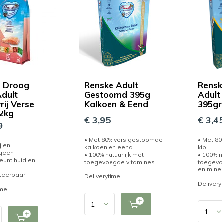
e Droog
Renske Adult
Rensk
dult
Gestoomd 395g
Adult 
rij Verse
Kalkoen & Eend
395gr
2kg
€ 3,95
€ 3,4
9
• Met 80% vers gestoomde
• Met 8
j en
kalkoen en eend
kip
rgeen
• 100% natuurlijk met
• 100% n
eunt huid en
toegevoegde vitamines ...
toegevo
en miner
rteerbaar
Deliverytime
Delivery
ime