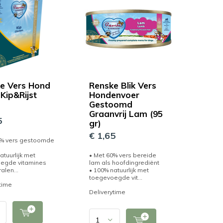
e Vers Hond
Renske Blik Vers
Kip&Rijst
Hondenvoer
Gestoomd
Graanvrij Lam (95
5
gr)
€ 1,65
0% vers gestoomde
atuurlijk met
• Met 60% vers bereide
egde vitamines
lam als hoofdingrediënt
alen...
• 100% natuurlijk met
toegevoegde vit...
time
Deliverytime