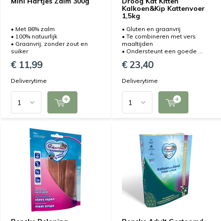
Mini Hartjes Zalm 300g
Droog Kat Kitten
Kalkoen&Kip Kattenvoer
1,5kg
• Met 86% zalm
• Gluten en graanvrij
• 100% natuurlijk
• Te combineren met vers
• Graanvrij, zonder zout en
maaltijden
suiker
• Ondersteunt een goede ...
€ 11,99
€ 23,40
Deliverytime
Deliverytime