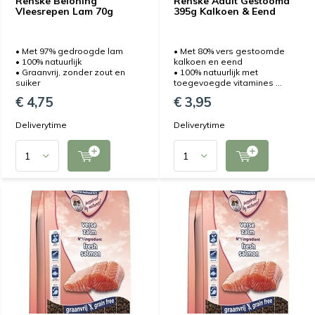
Renske Beloning
Renske Adult Gestoomd
Vleesrepen Lam 70g
395g Kalkoen & Eend
• Met 97% gedroogde lam
• Met 80% vers gestoomde
• 100% natuurlijk
kalkoen en eend
• Graanvrij, zonder zout en
• 100% natuurlijk met
suiker
toegevoegde vitamines ...
€ 4,75
€ 3,95
Deliverytime
Deliverytime