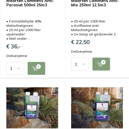
Maarten Lammens Anti-
Maarten Lammens Anti-
Parasiet 500ml 25m3
Mix 250ml 12,5m3
• Formaldehyde 40%
• 20 ml per 1000 liter
Malachietgroen
• Acriflavine met
• 20 ml per 1000 liter
Malachietgroen
vijverwater
• Uv-lamp uit gedurende 2
• Niet onder ...
€ 22,50
€ 36,-
Deliverytime
Deliverytime