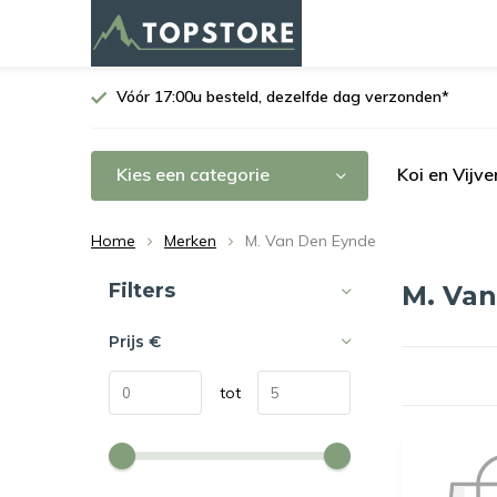
Vóór 17:00u besteld, dezelfde dag verzonden*
Kies een categorie
Koi en Vijve
Home
Merken
M. Van Den Eynde
Sorteren op:
Filters
M. Va
Prijs
€
tot