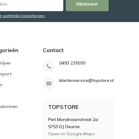
Abonneer
de wettelijke beperkingen
gorieën
Contact
Vijver
0493 235030
sport
klantenservice@topstore.nl
er
TOPSTORE
ubonnen
Piet Mondriaanstraat 2a
5753 DJ Deurne
Open in Google Maps