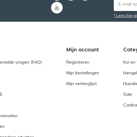
* Lees hier 
Mijn account
Cate
gestelde vragen (FAQ)
Registreren
Koi en 
Mijn bestellingen
Hengel
Mijn verlanglijst
Huisdi
RE
Sale
Cadea
nwisselen
ren