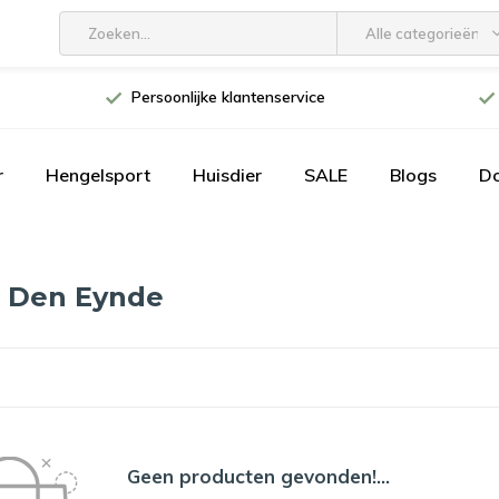
Alle categorieën
Persoonlijke klantenservice
r
Hengelsport
Huisdier
SALE
Blogs
D
n Den Eynde
Geen producten gevonden!...