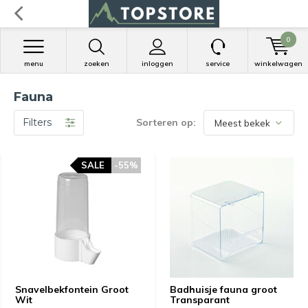
0
menu
zoeken
inloggen
service
winkelwagen
Fauna
Filters
Sorteren op:
SALE
-55%
Snavelbekfontein Groot
Badhuisje fauna groot
Wit
Transparant