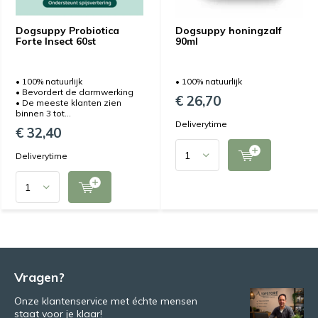
Dogsuppy Probiotica
Dogsuppy honingzalf
Forte Insect 60st
90ml
• 100% natuurlijk
• 100% natuurlijk
• Bevordert de darmwerking
€ 26,70
• De meeste klanten zien
binnen 3 tot...
Deliverytime
€ 32,40
Deliverytime
Vragen?
Onze klantenservice met échte mensen
staat voor je klaar!