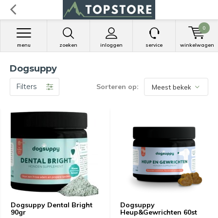
0
menu
zoeken
inloggen
service
winkelwagen
Dogsuppy
Filters
Sorteren op:
Dogsuppy Dental Bright
Dogsuppy
90gr
Heup&Gewrichten 60st