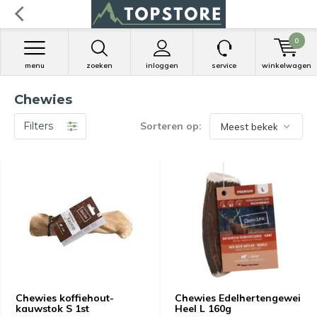
0
menu
zoeken
inloggen
service
winkelwagen
Chewies
Filters
Sorteren op:
Chewies koffiehout-
Chewies Edelhertengewei
kauwstok S 1st
Heel L 160g