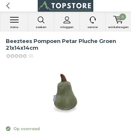
0
menu
zoeken
inloggen
service
winkelwagen
Beeztees Pompoen Petar Pluche Groen
21x14x14cm
(0)
Op voorraad