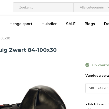
Alle categorieën
r
Hengelsport
Huisdier
SALE
Blogs
D
100x30
uig Zwart 84-100x30
Op voorr
Vandaag verz
SKU:
74720
• 84-100cm x