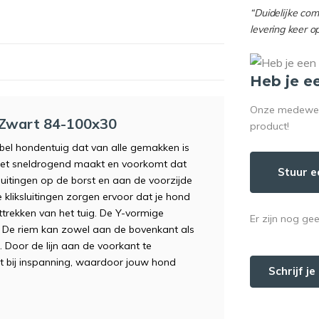
“Duidelijke co
levering keer o
Heb je e
Onze medewerke
 Zwart 84-100x30
product!
bel hondentuig dat van alle gemakken is
 het sneldrogend maakt en voorkomt dat
Stuur e
 sluitingen op de borst en aan de voorzijde
 kliksluitingen zorgen ervoor dat je hond
ittrekken van het tuig. De Y-vormige
Er zijn nog ge
g. De riem kan zowel aan de bovenkant als
 Door de lijn aan de voorkant te
st bij inspanning, waardoor jouw hond
Schrijf j