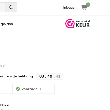
0
Inloggen
ogwash
aad
0
3
:
4
9
:
4
0
onden? Je hebt nog:
5
Voorraad: 1
 30mm