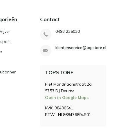
gorieën
Contact
Vijver
0493 235030
sport
klantenservice@topstore.nl
er
TOPSTORE
ubonnen
Piet Mondriaanstraat 2a
5753 DJ Deurne
Open in Google Maps
KVK: 98400541
BTW : NL868476894B01