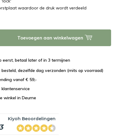
'lock'
orstplaat waardoor de druk wordt verdeeld
Toevoegen aan winkelwagen
 eerst, betaal later of in 3 termijnen
 besteld, dezelfde dag verzonden (mits op voorraad)
ending vanaf € 59,-
e klantenservice
e winkel in Deurne
Kiyoh Beoordelingen
3