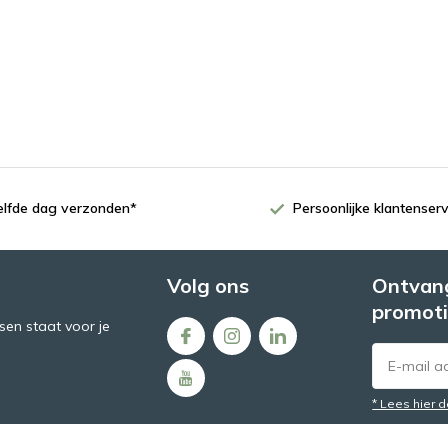
zelfde dag verzonden*
Persoonlijke klantenserv
Volg ons
Ontvang
promoti
en staat voor je
* Lees hier 