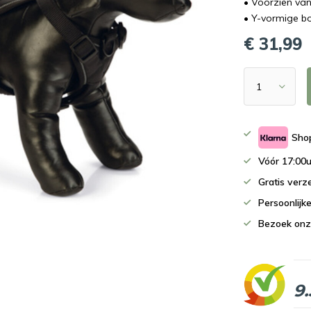
• Voorzien van 
• Y-vormige b
€ 31,99
Shop
Vóór 17:00u
Gratis verz
Persoonlijk
Bezoek onz
9.