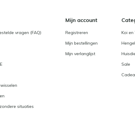
Mijn account
Cate
gestelde vragen (FAQ)
Registreren
Koi en 
Mijn bestellingen
Hengel
Mijn verlanglijst
Huisdi
RE
Sale
Cadea
nwisselen
ren
jzondere situaties