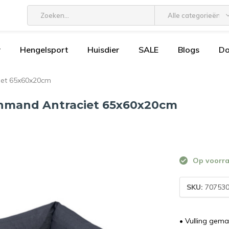
Alle categorieën
r
Hengelsport
Huisdier
SALE
Blogs
D
iet 65x60x20cm
enmand Antraciet 65x60x20cm
Op voorr
SKU:
70753
• Vulling gema