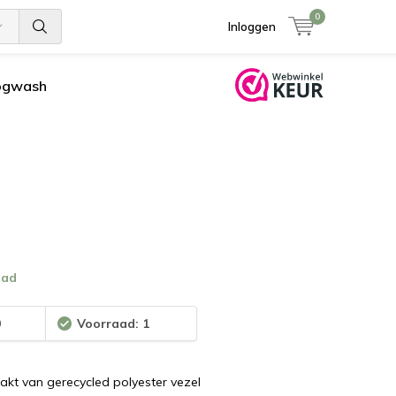
0
Inloggen
ogwash
aad
0
Voorraad: 1
akt van gerecycled polyester vezel