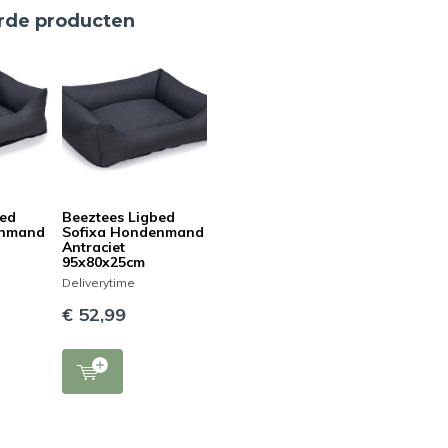
rde producten
bed
Beeztees Ligbed
enmand
Sofixa Hondenmand
Antraciet
95x80x25cm
Deliverytime
€ 52,99