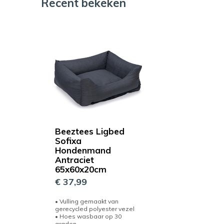
Recent bekeken
Beeztees Ligbed
Sofixa
Hondenmand
Antraciet
65x60x20cm
€ 37,99
• Vulling gemaakt van
gerecycled polyester vezel
• Hoes wasbaar op 30
graden