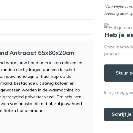
“Duidelijke co
levering keer o
Heb je e
Onze medewerke
and Antraciet 65x60x20cm
product!
and waar jouw hond uren in kan relaxen en
anden die bijdragen aan een beschut
Stuur e
an jouw hond zijn of haar kop op de
nmand, bestaande uit stevig katoen en
kan gewassen worden in de wasmachine op
Er zijn nog ge
 gerecycled polyester vezel. Om schuiven
ien van antislip. Al met al, zal jouw hond
lijke Sofixa hondenmand.
Schrijf j