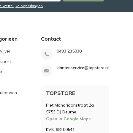
de wettelijke beperkingen
gorieën
Contact
Vijver
0493 235030
sport
klantenservice@topstore.nl
er
TOPSTORE
ubonnen
Piet Mondriaanstraat 2a
5753 DJ Deurne
Open in Google Maps
KVK: 98400541