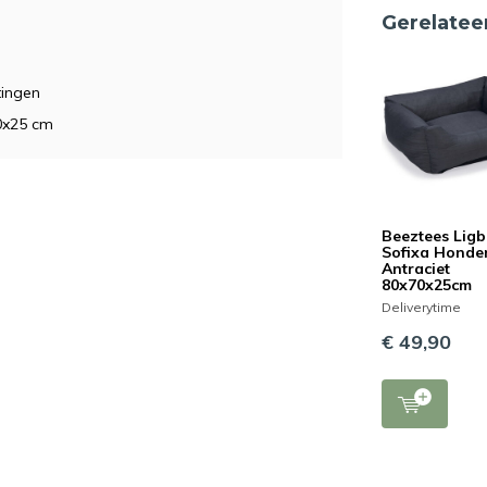
Gerelatee
tingen
0x25 cm
Beeztees Lig
Sofixa Hond
Antraciet
80x70x25cm
Deliverytime
€ 49,90