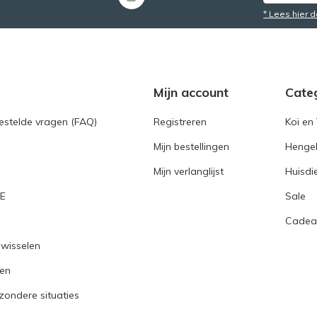
* Lees hier 
Mijn account
Cate
gestelde vragen (FAQ)
Registreren
Koi en 
Mijn bestellingen
Hengel
Mijn verlanglijst
Huisdi
RE
Sale
Cadea
nwisselen
ren
jzondere situaties