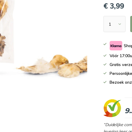
€ 3,99
Shop
Vóór 17:00u
Gratis verz
Persoonlijk
Bezoek onz
9.
“Duidelijke co
levering keer o