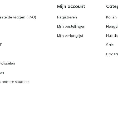
Mijn account
Cate
gestelde vragen (FAQ)
Registreren
Koi en 
Mijn bestellingen
Hengel
Mijn verlanglijst
Huisdi
RE
Sale
Cadea
nwisselen
ren
jzondere situaties