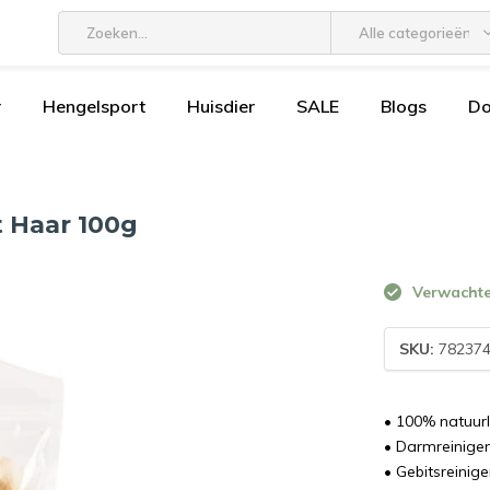
Alle categorieën
r
Hengelsport
Huisdier
SALE
Blogs
D
 Haar 100g
Verwachte 
SKU:
78237
• 100% natuurl
• Darmreinigen
• Gebitsreinig