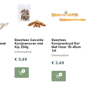
Beeztees Gevulde
Beeztees
 met
Konijnenoren met
Konijnenhuid Rol
Kip 250g
Met Haar 35-45cm
1st
Deliverytime
Deliverytime
€ 5,49
€ 3,49