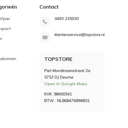
gorieën
Contact
Vijver
0493 235030
sport
klantenservice@topstore.nl
er
TOPSTORE
ubonnen
Piet Mondriaanstraat 2a
5753 DJ Deurne
Open in Google Maps
KVK: 98400541
BTW : NL868476894B01