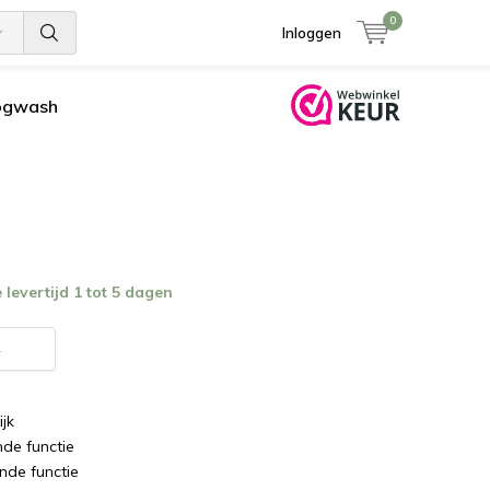
0
Inloggen
ogwash
levertijd 1 tot 5 dagen
4
ijk
de functie
ende functie