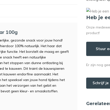
Heb je e
Onze medewerke
ar 100g
product!
rlijke, gezonde snack voor jouw hond!
 hierdoor 100% natuurlijk. Het haar dat
Stuur e
jke functie. Het borstelt de maag en geeft
 snack heeft een natuurlijke
an het stoppen van dunne ontlasting bij
Er zijn nog ge
d te kauwen. Dit traint de kauwspieren
het kauwen endorfine aanmaakt. Het
het speeksel van jouw hond tijdens het
Schrijf j
 aan het verzorgen van het gebit en
n bevat geen kleur- en smaakstoffen.
Gerelatee