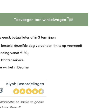
Toevoegen aan winkelwagen
 eerst, betaal later of in 3 termijnen
 besteld, dezelfde dag verzonden (mits op voorraad)
ending vanaf € 59,-
e klantenservice
e winkel in Deurne
Kiyoh Beoordelingen
3
mmunicatie en snelle en goede
p keer. Super!”