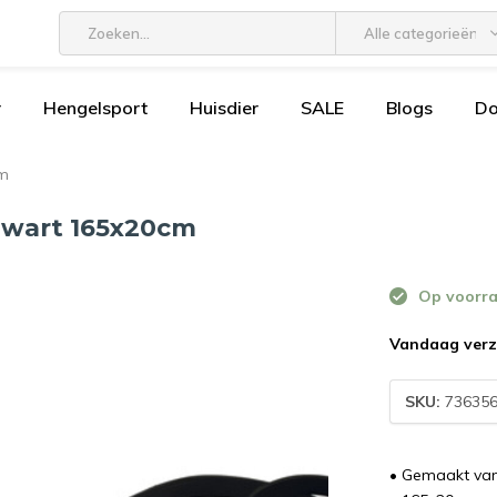
Alle categorieën
r
Hengelsport
Huisdier
SALE
Blogs
D
cm
Zwart 165x20cm
Op voorr
Vandaag verz
SKU:
73635
• Gemaakt van