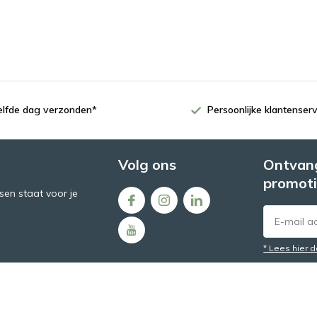
zelfde dag verzonden*
Persoonlijke klantenserv
Volg ons
Ontvang
promoti
en staat voor je
* Lees hier 