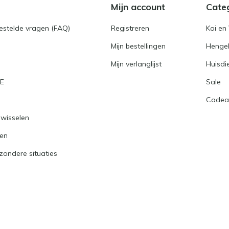
Mijn account
Cate
gestelde vragen (FAQ)
Registreren
Koi en 
Mijn bestellingen
Hengel
Mijn verlanglijst
Huisdi
RE
Sale
Cadea
nwisselen
ren
jzondere situaties