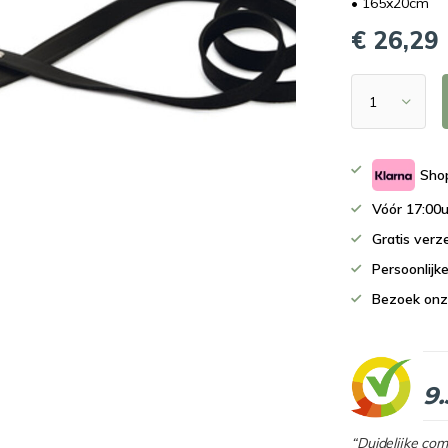
• 165x20cm
€ 26,29
Shop
Vóór 17:00u
Gratis verz
Persoonlijk
Bezoek onz
9.
“Duidelijke co