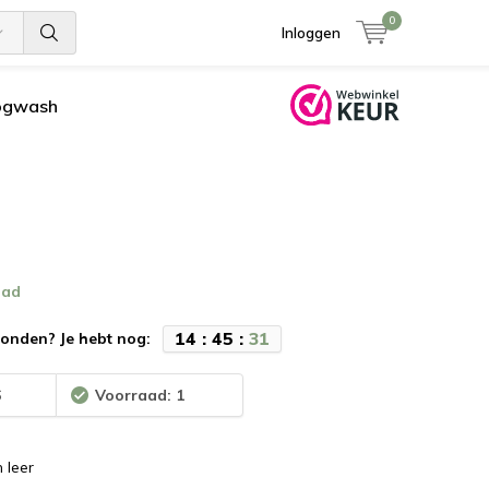
0
Inloggen
ogwash
aad
1
4
:
4
5
:
3
1
onden? Je hebt nog:
6
Voorraad: 1
 leer