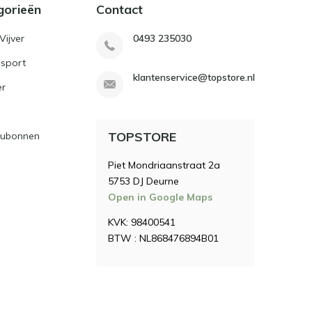
gorieën
Contact
Vijver
0493 235030
sport
klantenservice@topstore.nl
er
TOPSTORE
ubonnen
Piet Mondriaanstraat 2a
5753 DJ Deurne
Open in Google Maps
KVK: 98400541
BTW : NL868476894B01