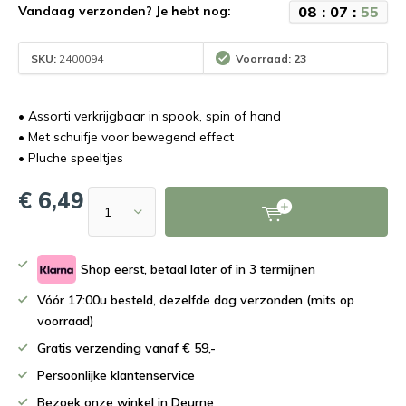
0
8
:
0
7
:
5
5
Vandaag verzonden? Je hebt nog:
SKU:
2400094
Voorraad: 23
• Assorti verkrijgbaar in spook, spin of hand
• Met schuifje voor bewegend effect
• Pluche speeltjes
€ 6,49
Shop eerst, betaal later of in 3 termijnen
Vóór 17:00u besteld, dezelfde dag verzonden (mits op
voorraad)
Gratis verzending vanaf € 59,-
Persoonlijke klantenservice
Bezoek onze winkel in Deurne