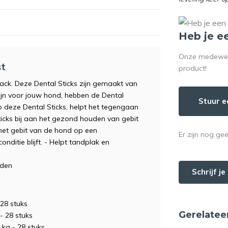
Heb je e
Onze medewerke
st
product!
nack. Deze Dental Sticks zijn gemaakt van
ijn voor jouw hond, hebben de Dental
Stuur e
p deze Dental Sticks, helpt het tegengaan
icks bij aan het gezond houden van gebit
 het gebit van de hond op een
Er zijn nog ge
ditie blijft. - Helpt tandplak en
uden
Schrijf j
 28 stuks
Gerelatee
- 28 stuks
kg - 28 stuks