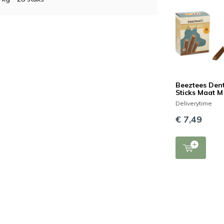
Beeztees Den
Sticks Maat M
Deliverytime
€ 7,49