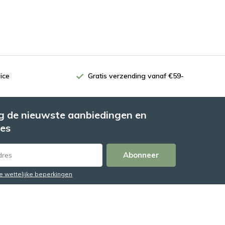
ice
Gratis verzending vanaf €59-
 de nieuwste aanbiedingen en
es
Abonneer
de wettelijke beperkingen