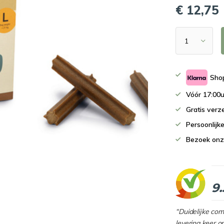
€ 12,75
Shop
Vóór 17:00u
Gratis verz
Persoonlijk
Bezoek onz
9.
“Duidelijke co
levering keer o