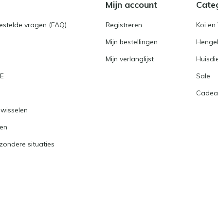
Mijn account
Cate
gestelde vragen (FAQ)
Registreren
Koi en 
Mijn bestellingen
Hengel
Mijn verlanglijst
Huisdi
RE
Sale
Cadea
nwisselen
ren
jzondere situaties