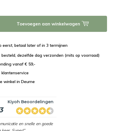
Toevoegen aan winkelwagen
 eerst, betaal later of in 3 termijnen
 besteld, dezelfde dag verzonden (mits op voorraad)
ending vanaf € 59,-
e klantenservice
e winkel in Deurne
Kiyoh Beoordelingen
3
mmunicatie en snelle en goede
p keer. Super!”