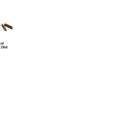
tal
 28st