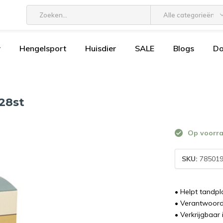
Alle categorieën
r
Hengelsport
Huisdier
SALE
Blogs
D
 28st
Op voorr
SKU:
78501
• Helpt tandp
• Verantwoord
• Verkrijgbaar