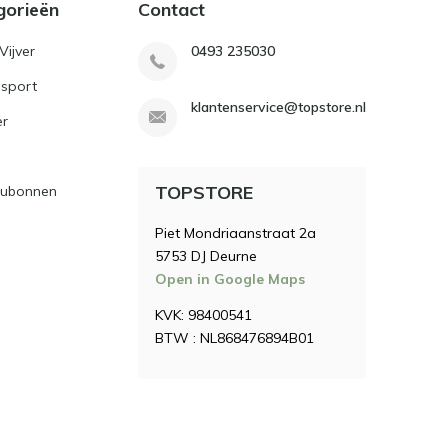
gorieën
Contact
Vijver
0493 235030
sport
klantenservice@topstore.nl
er
TOPSTORE
ubonnen
Piet Mondriaanstraat 2a
5753 DJ Deurne
Open in Google Maps
KVK: 98400541
BTW : NL868476894B01