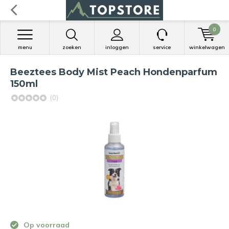
0
menu
zoeken
inloggen
service
winkelwagen
Beeztees Body Mist Peach Hondenparfum
150ml
(0)
Op voorraad