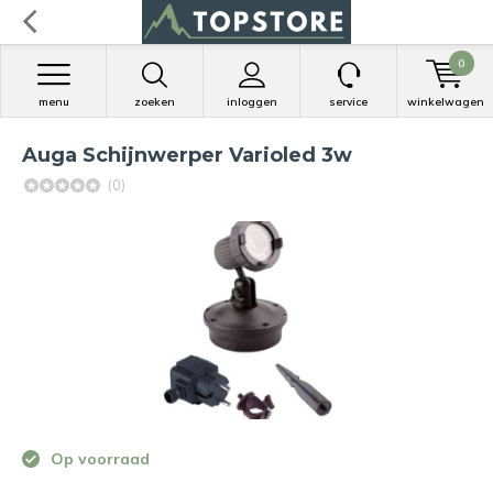
0
menu
zoeken
inloggen
service
winkelwagen
Auga Schijnwerper Varioled 3w
(0)
Op voorraad