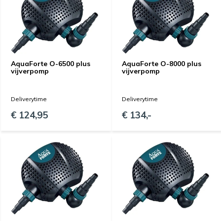
AquaForte O-6500 plus
AquaForte O-8000 plus
vijverpomp
vijverpomp
Deliverytime
Deliverytime
€ 124,95
€ 134,-