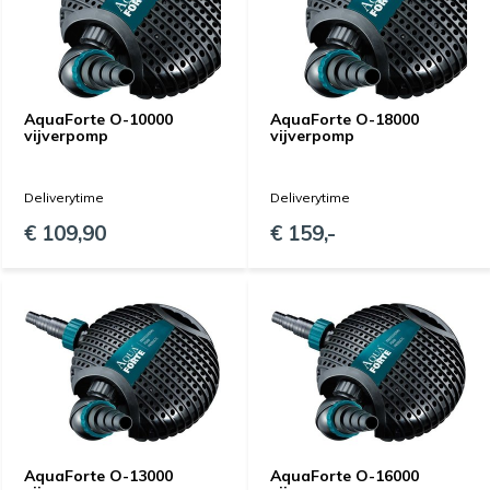
AquaForte O-10000
AquaForte O-18000
vijverpomp
vijverpomp
Deliverytime
Deliverytime
€ 109,90
€ 159,-
AquaForte O-13000
AquaForte O-16000