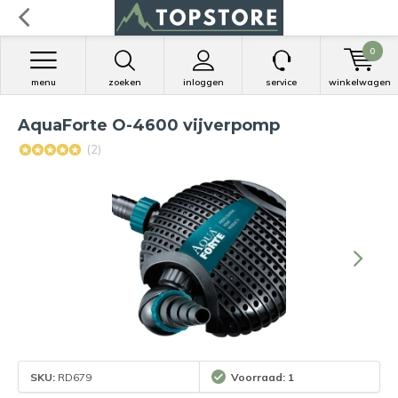
0
menu
zoeken
inloggen
service
winkelwagen
AquaForte O-4600 vijverpomp
(2)
SKU:
RD679
Voorraad: 1